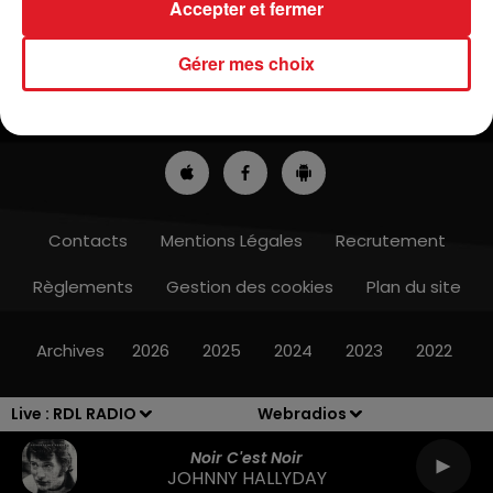
Accepter et fermer
Gérer mes choix
ACTUS
RADIO
MÉDIAS
PRONOSTICS
JEUX
ANNONCEURS
Contacts
Mentions Légales
Recrutement
Règlements
Gestion des cookies
Plan du site
Archives
2026
2025
2024
2023
2022
Live :
RDL RADIO
Webradios
Noir C'est Noir
JOHNNY HALLYDAY