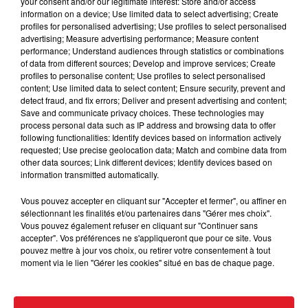
your consent and/or our legitimate interest: Store and/or access
ensemble.
information on a device; Use limited data to select advertising; Create
profiles for personalised advertising; Use profiles to select personalised
Pour jouer, écoutez Adrien et Claire dans
"Debout
advertising; Measure advertising performance; Measure content
c'est L'heure"
entre 6h et 9h et appelez le
0892 12
performance; Understand audiences through statistics or combinations
8000.
of data from different sources; Develop and improve services; Create
profiles to personalise content; Use profiles to select personalised
Le gagnant sera contacté par téléphone.
content; Use limited data to select content; Ensure security, prevent and
detect fraud, and fix errors; Deliver and present advertising and content;
Bonne chance...
Save and communicate privacy choices. These technologies may
process personal data such as IP address and browsing data to offer
following functionalities: Identify devices based on information actively
requested; Use precise geolocation data; Match and combine data from
other data sources; Link different devices; Identify devices based on
information transmitted automatically.
Le jeu est terminé
Vous pouvez accepter en cliquant sur "Accepter et fermer", ou affiner en
sélectionnant les finalités et/ou partenaires dans "Gérer mes choix".
Vous pouvez également refuser en cliquant sur "Continuer sans
accepter". Vos préférences ne s'appliqueront que pour ce site. Vous
pouvez mettre à jour vos choix, ou retirer votre consentement à tout
moment via le lien "Gérer les cookies" situé en bas de chaque page.