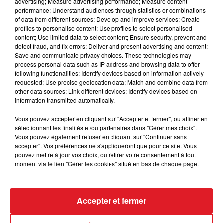
advertising; Measure advertising performance; Measure content
Bonne Chance.
performance; Understand audiences through statistics or combinations
of data from different sources; Develop and improve services; Create
Les gagnants seront contactés par téléphone..
profiles to personalise content; Use profiles to select personalised
content; Use limited data to select content; Ensure security, prevent and
detect fraud, and fix errors; Deliver and present advertising and content;
Save and communicate privacy choices. These technologies may
process personal data such as IP address and browsing data to offer
following functionalities: Identify devices based on information actively
requested; Use precise geolocation data; Match and combine data from
Le jeu est terminé
other data sources; Link different devices; Identify devices based on
information transmitted automatically.
Vous pouvez accepter en cliquant sur "Accepter et fermer", ou affiner en
sélectionnant les finalités et/ou partenaires dans "Gérer mes choix".
Vous pouvez également refuser en cliquant sur "Continuer sans
accepter". Vos préférences ne s'appliqueront que pour ce site. Vous
pouvez mettre à jour vos choix, ou retirer votre consentement à tout
moment via le lien "Gérer les cookies" situé en bas de chaque page.
ACTUS
RADIO
MÉDIAS
Accepter et fermer