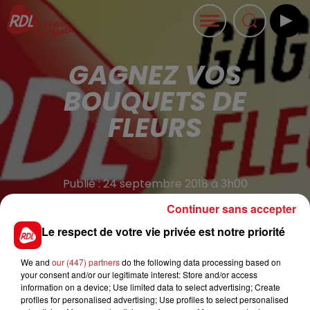
GAGNEZ VOS
BOUQUETS DE
FLEURS
Publié : 24 septembre 2018 à 3h00
Continuer sans accepter
Les Fleuristes Interflora du Pas de Calais et RDL RADIO
Le respect de votre vie privée est notre priorité
fêtent la Saint Fleur le 05 octobre. Un beau bouquet,
une belle compo, une plante verte. 25€ pour vous
We and
our (447) partners
do the following data processing based on
your consent and/or our legitimate interest: Store and/or access
faire plaisir chez le fleuriste de votre choix.
information on a device; Use limited data to select advertising; Create
Inscrivez-vous afin de participer au tirage au sort.
profiles for personalised advertising; Use profiles to select personalised