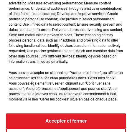
votre chance au BINGO !
advertising; Measure advertising performance; Measure content
performance; Understand audiences through statistics or combinations
Bonne Chance....
of data from different sources; Develop and improve services; Create
profiles to personalise content; Use profiles to select personalised
•
Site Officiel NAUSICAÁ
content; Use limited data to select content; Ensure security, prevent and
detect fraud, and fix errors; Deliver and present advertising and content;
Save and communicate privacy choices. These technologies may
process personal data such as IP address and browsing data to offer
following functionalities: Identify devices based on information actively
requested; Use precise geolocation data; Match and combine data from
Le jeu est terminé
other data sources; Link different devices; Identify devices based on
information transmitted automatically.
Vous pouvez accepter en cliquant sur "Accepter et fermer", ou affiner en
sélectionnant les finalités et/ou partenaires dans "Gérer mes choix".
Vous pouvez également refuser en cliquant sur "Continuer sans
accepter". Vos préférences ne s'appliqueront que pour ce site. Vous
pouvez mettre à jour vos choix, ou retirer votre consentement à tout
moment via le lien "Gérer les cookies" situé en bas de chaque page.
Accepter et fermer
ACTUS
RADIO
MÉDIAS