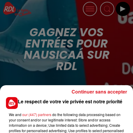
GAGNEZ VOS
ENTRÉES POUR
NAUSICAÁ SUR
RDL
Publié : 19 juin 2020 à 8h37
Continuer sans accepter
Le respect de votre vie privée est notre priorité
RDL
vous offre vos
ENTRÉES POUR NAUSICAÁ
We and
our (447) partners
do the following data processing based on
�~�️
Pour jouer, é
coutez Sandra et Léo dans
"Debout
your consent and/or our legitimate interest: Store and/or access
information on a device; Use limited data to select advertising; Create
c'est l'Heure"
, tous les jours de 6h à 10h et
tentez
profiles for personalised advertising; Use profiles to select personalised