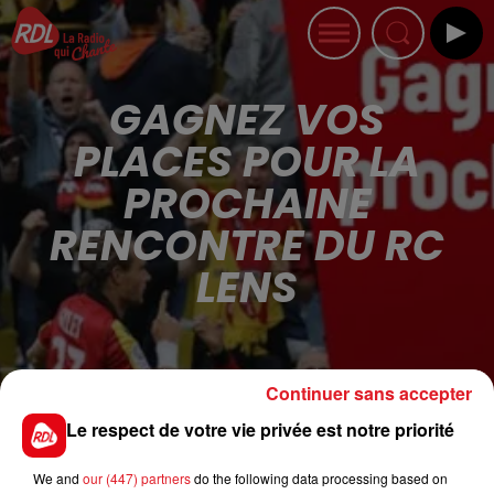
GAGNEZ VOS
PLACES POUR LA
PROCHAINE
RENCONTRE DU RC
LENS
Publié : 7 octobre 2019 à 14h27
Continuer sans accepter
Le respect de votre vie privée est notre priorité
RDL
vous offre
vos places pour la prochaine
rencontre du
RC LENS vs AJ AUXERRE
We and
our (447) partners
do the following data processing based on