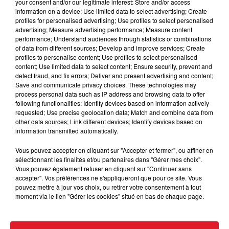
your consent and/or our legitimate interest: Store and/or access
Lundi 21 octobre
information on a device; Use limited data to select advertising; Create
à 20h45
au
Stade Bollaert Delelis de
Lens
profiles for personalised advertising; Use profiles to select personalised
advertising; Measure advertising performance; Measure content
Il vous suffit de vous inscrire ci-dessous afin de
performance; Understand audiences through statistics or combinations
of data from different sources; Develop and improve services; Create
participer au tirage au sort.
profiles to personalise content; Use profiles to select personalised
Le gagnant sera contacté par téléphone.
content; Use limited data to select content; Ensure security, prevent and
detect fraud, and fix errors; Deliver and present advertising and content;
Bonne Chance....
Save and communicate privacy choices. These technologies may
process personal data such as IP address and browsing data to offer
following functionalities: Identify devices based on information actively
requested; Use precise geolocation data; Match and combine data from
other data sources; Link different devices; Identify devices based on
information transmitted automatically.
Le jeu est terminé
Vous pouvez accepter en cliquant sur "Accepter et fermer", ou affiner en
sélectionnant les finalités et/ou partenaires dans "Gérer mes choix".
Vous pouvez également refuser en cliquant sur "Continuer sans
accepter". Vos préférences ne s'appliqueront que pour ce site. Vous
pouvez mettre à jour vos choix, ou retirer votre consentement à tout
moment via le lien "Gérer les cookies" situé en bas de chaque page.