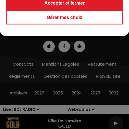
Accepter et fermer
Gérer mes choix
ACTUS
RADIO
MÉDIAS
PRONOSTICS
JEUX
ANNONCEURS
Contacts
Mentions Légales
Recrutement
Règlements
Gestion des cookies
Plan du site
Archives
2026
2025
2024
2023
2022
Live :
RDL RADIO
Webradios
Ville De Lumière
GOLD