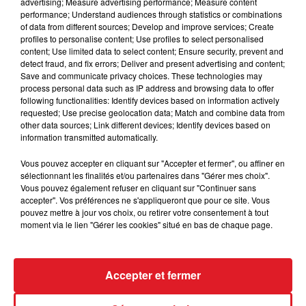
advertising; Measure advertising performance; Measure content
Bonne chance
performance; Understand audiences through statistics or combinations
of data from different sources; Develop and improve services; Create
Les gagnants seront contactés par téléphone.
profiles to personalise content; Use profiles to select personalised
content; Use limited data to select content; Ensure security, prevent and
detect fraud, and fix errors; Deliver and present advertising and content;
Save and communicate privacy choices. These technologies may
process personal data such as IP address and browsing data to offer
following functionalities: Identify devices based on information actively
requested; Use precise geolocation data; Match and combine data from
Le jeu est terminé
other data sources; Link different devices; Identify devices based on
information transmitted automatically.
Vous pouvez accepter en cliquant sur "Accepter et fermer", ou affiner en
sélectionnant les finalités et/ou partenaires dans "Gérer mes choix".
Vous pouvez également refuser en cliquant sur "Continuer sans
accepter". Vos préférences ne s'appliqueront que pour ce site. Vous
pouvez mettre à jour vos choix, ou retirer votre consentement à tout
moment via le lien "Gérer les cookies" situé en bas de chaque page.
ACTUS
RADIO
MÉDIAS
Accepter et fermer