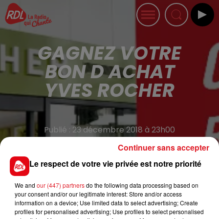
GAGNEZ VOTRE
BON D ACHAT
YVES ROCHER
Publié : 23 décembre 2018 à 23h00
Continuer sans accepter
RDL et Yves Rocher vous offre votre bon d'achat
Le respect de votre vie privée est notre priorité
d'une valeur de 50€ dans le
magasin de Aire Sur Lys
qui se situe rue du bois centre commercial du Val de
We and
our (447) partners
do the following data processing based on
your consent and/or our legitimate interest: Store and/or access
Lys
information on a device; Use limited data to select advertising; Create
profiles for personalised advertising; Use profiles to select personalised
Inscrivez-vous afin de participer au tirage au sort