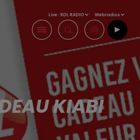
Live :
RDL RADIO
Webradios
DEAU KIABI