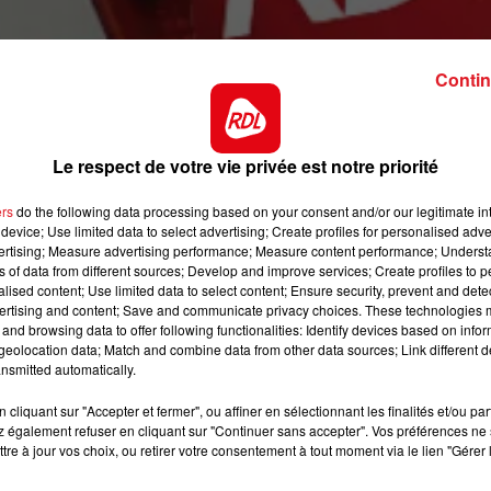
n vous offrant une carte cadeau
kIABI
de 150€, de quoi vou
Contin
Inscrivez-vous afin de participer au tirage au sort.
Bonne chance
Les Gagnants seront contactés par téléphone.
Le respect de votre vie privée est notre priorité
ers
do the following data processing based on your consent and/or our legitimate int
device; Use limited data to select advertising; Create profiles for personalised adver
vertising; Measure advertising performance; Measure content performance; Unders
ns of data from different sources; Develop and improve services; Create profiles to 
Le jeu est terminé
alised content; Use limited data to select content; Ensure security, prevent and detect
ertising and content; Save and communicate privacy choices. These technologies
and browsing data to offer following functionalities: Identify devices based on infor
eolocation data; Match and combine data from other data sources; Link different de
nsmitted automatically.
cliquant sur "Accepter et fermer", ou affiner en sélectionnant les finalités et/ou pa
 également refuser en cliquant sur "Continuer sans accepter". Vos préférences ne 
tre à jour vos choix, ou retirer votre consentement à tout moment via le lien "Gérer 