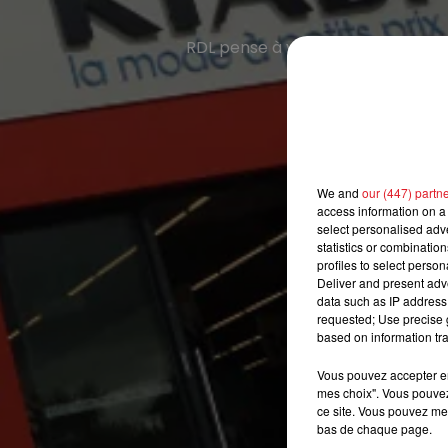
RDL pense à votre garde-robe e
We and
our (447) partn
access information on a 
select personalised ad
statistics or combinatio
profiles to select person
Deliver and present adv
data such as IP address 
requested; Use precise g
based on information tra
Vous pouvez accepter en 
mes choix". Vous pouvez
ce site. Vous pouvez met
bas de chaque page.