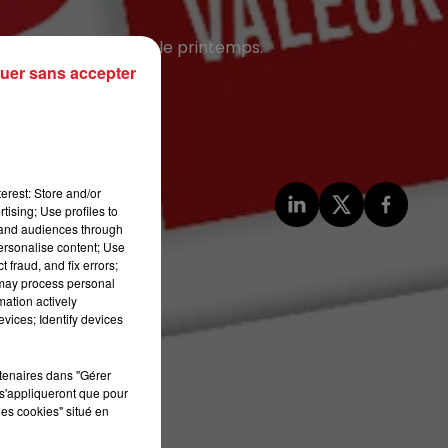
s faire plaisir avant le printemps.
uer sans accepter
erest: Store and/or
tising; Use profiles to
tand audiences through
personalise content; Use
 fraud, and fix errors;
 may process personal
mation actively
vices; Identify devices
rtenaires dans "Gérer
s'appliqueront que pour
les cookies" situé en