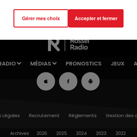
16h00 - 19h00
LE JUKEBOX RDL
Gérer mes choix
Accepter et fermer
RADIO
MÉDIAS
PRONOSTICS
JEUX
s Légales
Recrutement
Règlements
Gestion des 
Archives
2026
2025
2024
2023
2022