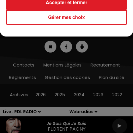
Accepter et fermer
Gérer mes choix
ACTUS
RADIO
MÉDIAS
PRONOSTICS
JEUX
ANNONCEURS
Contacts
Mentions Légales
Recrutement
Règlements
Gestion des cookies
Plan du site
Archives
2026
2025
2024
2023
2022
Live :
RDL RADIO
Webradios
Je Sais Qui Je Suis
FLORENT PAGNY