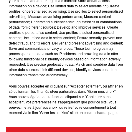
your consent and/or our legitimate interest: Store and/or access
l'appareil et ses 6 modes de cuissons.
information on a device; Use limited data to select advertising; Create
profiles for personalised advertising; Use profiles to select personalised
Inscrivez-vous toute la semaine par téléphone ou via
advertising; Measure advertising performance; Measure content
le formulaire ci-dessous et participez au tirage au
performance; Understand audiences through statistics or combinations
sort.
of data from different sources; Develop and improve services; Create
profiles to personalise content; Use profiles to select personalised
Le gagnant sera contacté par téléphone.
content; Use limited data to select content; Ensure security, prevent and
detect fraud, and fix errors; Deliver and present advertising and content;
Bonne chance...
Save and communicate privacy choices. These technologies may
process personal data such as IP address and browsing data to offer
following functionalities: Identify devices based on information actively
requested; Use precise geolocation data; Match and combine data from
other data sources; Link different devices; Identify devices based on
information transmitted automatically.
Le jeu est terminé
Vous pouvez accepter en cliquant sur "Accepter et fermer", ou affiner en
sélectionnant les finalités et/ou partenaires dans "Gérer mes choix".
Vous pouvez également refuser en cliquant sur "Continuer sans
accepter". Vos préférences ne s'appliqueront que pour ce site. Vous
pouvez mettre à jour vos choix, ou retirer votre consentement à tout
moment via le lien "Gérer les cookies" situé en bas de chaque page.