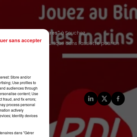
aurant
"Mets et Histoires"
à Souchez.
uer sans accepter
ux ! Une expérience unique dans l'assiette pour un
erest: Store and/or
tising; Use profiles to
tand audiences through
personalise content; Use
 fraud, and fix errors;
 may process personal
mation actively
vices; Identify devices
rtenaires dans "Gérer