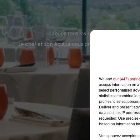
Jouez tous les matins au
BINGO
sur
Le chef et son équipe vous propose une
cuisine r
We and
our (447) partn
access information on a 
select personalised ad
statistics or combinatio
profiles to select person
Deliver and present adv
data such as IP address 
requested; Use precise g
based on information tra
Vous pouvez accepter en 