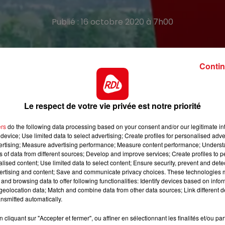
Publié : 16 octobre 2020 à 7h00
RDL
et gagnez votre repas pour deux personnes au rest
Contin
affinée
et de saison autour de
produits locaux
et régiona
moment agréable avec la personne de votre choix.
Inscrivez-vous au
0892 12 8000.
Le respect de votre vie privée est notre priorité
Bonne chance...
ers
do the following data processing based on your consent and/or our legitimate int
Site Officiel
device; Use limited data to select advertising; Create profiles for personalised adver
vertising; Measure advertising performance; Measure content performance; Unders
ns of data from different sources; Develop and improve services; Create profiles to 
alised content; Use limited data to select content; Ensure security, prevent and detect
ertising and content; Save and communicate privacy choices. These technologies
and browsing data to offer following functionalities: Identify devices based on infor
eolocation data; Match and combine data from other data sources; Link different de
Le jeu est terminé
nsmitted automatically.
cliquant sur "Accepter et fermer", ou affiner en sélectionnant les finalités et/ou pa