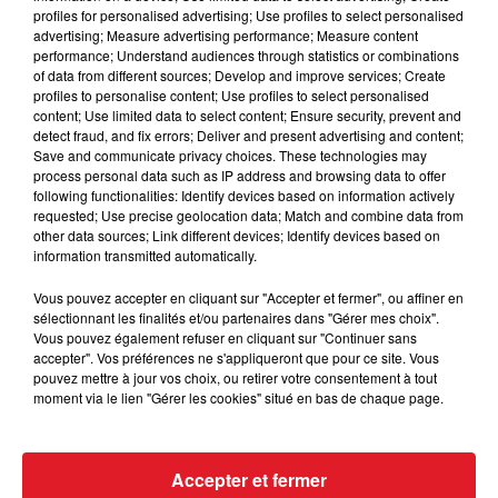
profiles for personalised advertising; Use profiles to select personalised
Il vous suffit de vous inscrire ci-dessous afin de
advertising; Measure advertising performance; Measure content
participer au tirage au sort.
performance; Understand audiences through statistics or combinations
of data from different sources; Develop and improve services; Create
Le gagnant sera contacté par téléphone.
profiles to personalise content; Use profiles to select personalised
content; Use limited data to select content; Ensure security, prevent and
Bonne Chance....
detect fraud, and fix errors; Deliver and present advertising and content;
Save and communicate privacy choices. These technologies may
process personal data such as IP address and browsing data to offer
following functionalities: Identify devices based on information actively
requested; Use precise geolocation data; Match and combine data from
other data sources; Link different devices; Identify devices based on
Le jeu est terminé
information transmitted automatically.
Vous pouvez accepter en cliquant sur "Accepter et fermer", ou affiner en
sélectionnant les finalités et/ou partenaires dans "Gérer mes choix".
Vous pouvez également refuser en cliquant sur "Continuer sans
accepter". Vos préférences ne s'appliqueront que pour ce site. Vous
pouvez mettre à jour vos choix, ou retirer votre consentement à tout
moment via le lien "Gérer les cookies" situé en bas de chaque page.
Accepter et fermer