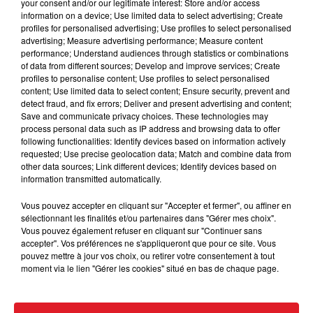
your consent and/or our legitimate interest: Store and/or access
�~�️
Pour jouer, é
coutez
"Debout c'est l'Heure"
, tous
information on a device; Use limited data to select advertising; Create
les jours de 6h à 10h et
tentez votre chance par
profiles for personalised advertising; Use profiles to select personalised
advertising; Measure advertising performance; Measure content
téléphone !
performance; Understand audiences through statistics or combinations
of data from different sources; Develop and improve services; Create
Le gagnant sera contacté par téléphone.
profiles to personalise content; Use profiles to select personalised
Bonne Chance....
content; Use limited data to select content; Ensure security, prevent and
detect fraud, and fix errors; Deliver and present advertising and content;
•
Site Officiel L'Odyssée Péniche
Save and communicate privacy choices. These technologies may
process personal data such as IP address and browsing data to offer
following functionalities: Identify devices based on information actively
requested; Use precise geolocation data; Match and combine data from
other data sources; Link different devices; Identify devices based on
information transmitted automatically.
Le jeu est terminé
Vous pouvez accepter en cliquant sur "Accepter et fermer", ou affiner en
sélectionnant les finalités et/ou partenaires dans "Gérer mes choix".
Vous pouvez également refuser en cliquant sur "Continuer sans
accepter". Vos préférences ne s'appliqueront que pour ce site. Vous
pouvez mettre à jour vos choix, ou retirer votre consentement à tout
moment via le lien "Gérer les cookies" situé en bas de chaque page.