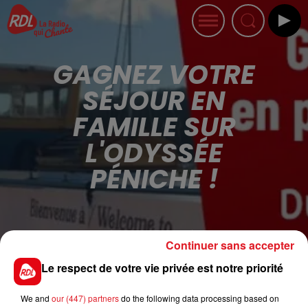
GAGNEZ VOTRE
SÉJOUR EN
FAMILLE SUR
L'ODYSSÉE
PÉNICHE !
Publié : 3 juillet 2020 à 8h00
Continuer sans accepter
Le respect de votre vie privée est notre priorité
RDL
vous offre votre
séjour pour 4 personnes
sur
L'Odyssée Péniche.
We and
our (447) partners
do the following data processing based on