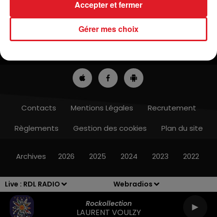
Accepter et fermer
Gérer mes choix
ACTUS
RADIO
MÉDIAS
PRONOSTICS
JEUX
ANNONCEURS
Contacts
Mentions Légales
Recrutement
Règlements
Gestion des cookies
Plan du site
Archives
2026
2025
2024
2023
2022
Live :
RDL RADIO
Webradios
Rockollection
LAURENT VOULZY