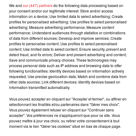
soirée télé-canapé pour toute la famille.
We and
our (447) partners
do the following data processing based on
your consent and/or our legitimate interest: Store and/or access
Inscrivez-vous au
0892 12 8000
dans
"Debout c'est
information on a device; Use limited data to select advertising; Create
l'Heure"
avec Adrien et Claire pour gagner la nouvelle
profiles for personalised advertising; Use profiles to select personalised
advertising; Measure advertising performance; Measure content
"reine" de votre salon !
performance; Understand audiences through statistics or combinations
Le gagnant sera contacté par téléphone.
of data from different sources; Develop and improve services; Create
profiles to personalise content; Use profiles to select personalised
Bonne chance...
content; Use limited data to select content; Ensure security, prevent and
detect fraud, and fix errors; Deliver and present advertising and content;
Site Officiel E.Leclerc Herlin-Le-Sec
Save and communicate privacy choices. These technologies may
process personal data such as IP address and browsing data to offer
Site Officiel Téléviseurs Philips
following functionalities: Identify devices based on information actively
requested; Use precise geolocation data; Match and combine data from
other data sources; Link different devices; Identify devices based on
information transmitted automatically.
Vous pouvez accepter en cliquant sur "Accepter et fermer", ou affiner en
Le jeu est terminé
sélectionnant les finalités et/ou partenaires dans "Gérer mes choix".
Vous pouvez également refuser en cliquant sur "Continuer sans
accepter". Vos préférences ne s'appliqueront que pour ce site. Vous
pouvez mettre à jour vos choix, ou retirer votre consentement à tout
moment via le lien "Gérer les cookies" situé en bas de chaque page.