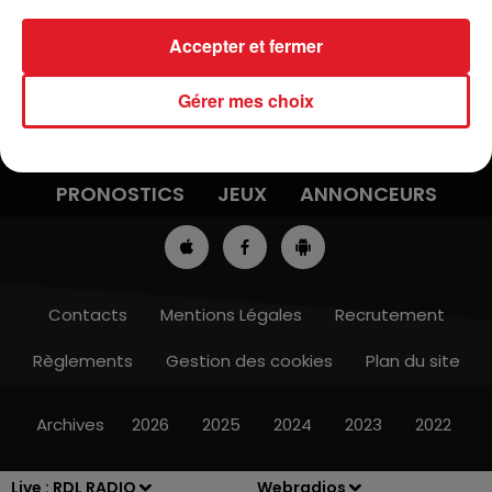
Accepter et fermer
Gérer mes choix
ACTUS
RADIO
MÉDIAS
PRONOSTICS
JEUX
ANNONCEURS
Contacts
Mentions Légales
Recrutement
Règlements
Gestion des cookies
Plan du site
Archives
2026
2025
2024
2023
2022
Live :
RDL RADIO
Webradios