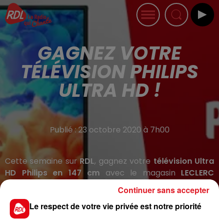
GAGNEZ VOTRE
TÉLÉVISION PHILIPS
ULTRA HD !
Publié : 23 octobre 2020 à 7h00
Cette semaine sur
RDL
, gagnez votre
télévision Ultra
HD Philips en 147 cm
avec le magasin
LECLERC
d'Herlin-Le-Sec
!
Continuer sans accepter
Profitez pour tous vos contenus d'une
qualité d'image
Le respect de votre vie privée est notre priorité
Ultra Haute définition
et re-découvrez le plaisir d'une