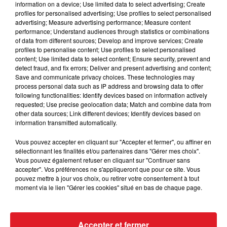
information on a device; Use limited data to select advertising; Create
cadeau idéal pour toute la famille.
profiles for personalised advertising; Use profiles to select personalised
Le gagnant sera contacté par téléphone en fin de
advertising; Measure advertising performance; Measure content
performance; Understand audiences through statistics or combinations
semaine !
of data from different sources; Develop and improve services; Create
profiles to personalise content; Use profiles to select personalised
Bonne chance...
content; Use limited data to select content; Ensure security, prevent and
detect fraud, and fix errors; Deliver and present advertising and content;
Site CARREFOUR Isbergues
Save and communicate privacy choices. These technologies may
process personal data such as IP address and browsing data to offer
following functionalities: Identify devices based on information actively
requested; Use precise geolocation data; Match and combine data from
other data sources; Link different devices; Identify devices based on
information transmitted automatically.
Le jeu est terminé
Vous pouvez accepter en cliquant sur "Accepter et fermer", ou affiner en
sélectionnant les finalités et/ou partenaires dans "Gérer mes choix".
Vous pouvez également refuser en cliquant sur "Continuer sans
accepter". Vos préférences ne s'appliqueront que pour ce site. Vous
pouvez mettre à jour vos choix, ou retirer votre consentement à tout
moment via le lien "Gérer les cookies" situé en bas de chaque page.
Accepter et fermer