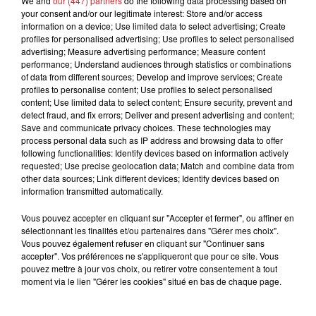
We and
our (447) partners
do the following data processing based on
ressourcer !
your consent and/or our legitimate interest: Store and/or access
information on a device; Use limited data to select advertising; Create
Pour jouer, écoutez Adrien et Claire dans
"Debout
profiles for personalised advertising; Use profiles to select personalised
c'est l'Heure"
entre 6h et 9h et appelez le
0892 12
advertising; Measure advertising performance; Measure content
8000.
performance; Understand audiences through statistics or combinations
of data from different sources; Develop and improve services; Create
Le gagnant sera contacté par téléphone.
profiles to personalise content; Use profiles to select personalised
content; Use limited data to select content; Ensure security, prevent and
Bonne chance
detect fraud, and fix errors; Deliver and present advertising and content;
Save and communicate privacy choices. These technologies may
Site officiel
process personal data such as IP address and browsing data to offer
following functionalities: Identify devices based on information actively
requested; Use precise geolocation data; Match and combine data from
other data sources; Link different devices; Identify devices based on
information transmitted automatically.
Le jeu est terminé
Vous pouvez accepter en cliquant sur "Accepter et fermer", ou affiner en
sélectionnant les finalités et/ou partenaires dans "Gérer mes choix".
Vous pouvez également refuser en cliquant sur "Continuer sans
accepter". Vos préférences ne s'appliqueront que pour ce site. Vous
pouvez mettre à jour vos choix, ou retirer votre consentement à tout
moment via le lien "Gérer les cookies" situé en bas de chaque page.