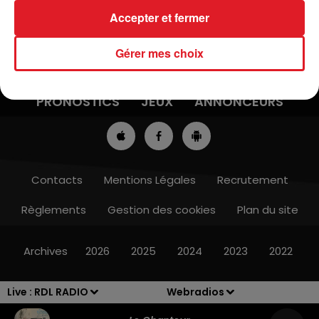
Accepter et fermer
Gérer mes choix
ACTUS
RADIO
MÉDIAS
PRONOSTICS
JEUX
ANNONCEURS
Contacts
Mentions Légales
Recrutement
Règlements
Gestion des cookies
Plan du site
Archives
2026
2025
2024
2023
2022
Live :
RDL RADIO
Webradios