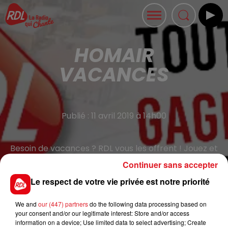
HOMAIR
VACANCES
Publié : 11 avril 2019 à 14h00
Besoin de vacances ? RDL vous les offrent ! Jouez et
tentez de gagner votre séjour d'une semaine dans un
Continuer sans accepter
camping HOMAIR au choix dans 13 villages en France.
Le respect de votre vie privée est notre priorité
Partez en famille à 4,5,6 personnes pour une semaine
de détente dans une ambiance familiale. 5 SEJOURS A
We and
our (447) partners
do the following data processing based on
GAGNER !!
your consent and/or our legitimate interest: Store and/or access
information on a device; Use limited data to select advertising; Create
Valeur du séjour : 550 € (hors repas/transport)