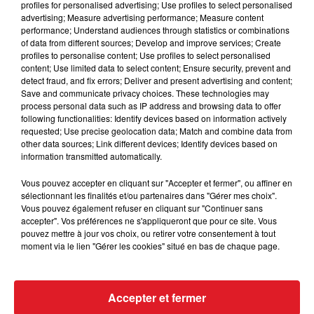
profiles for personalised advertising; Use profiles to select personalised
advertising; Measure advertising performance; Measure content
Inscrivez-vous afin de participer au tirage au sort
performance; Understand audiences through statistics or combinations
of data from different sources; Develop and improve services; Create
Les gagnants seront contactés par téléphone.
profiles to personalise content; Use profiles to select personalised
content; Use limited data to select content; Ensure security, prevent and
Bonne chance...
detect fraud, and fix errors; Deliver and present advertising and content;
Save and communicate privacy choices. These technologies may
process personal data such as IP address and browsing data to offer
following functionalities: Identify devices based on information actively
requested; Use precise geolocation data; Match and combine data from
other data sources; Link different devices; Identify devices based on
Le jeu est terminé
information transmitted automatically.
Vous pouvez accepter en cliquant sur "Accepter et fermer", ou affiner en
sélectionnant les finalités et/ou partenaires dans "Gérer mes choix".
Vous pouvez également refuser en cliquant sur "Continuer sans
accepter". Vos préférences ne s'appliqueront que pour ce site. Vous
pouvez mettre à jour vos choix, ou retirer votre consentement à tout
moment via le lien "Gérer les cookies" situé en bas de chaque page.
Accepter et fermer
ACTUS
RADIO
MÉDIAS