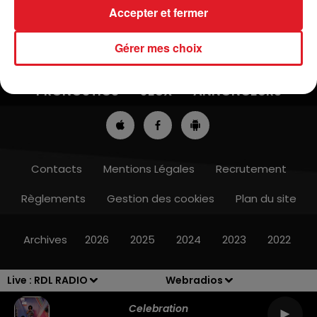
Accepter et fermer
Gérer mes choix
ACTUS
RADIO
MÉDIAS
PRONOSTICS
JEUX
ANNONCEURS
Contacts
Mentions Légales
Recrutement
Règlements
Gestion des cookies
Plan du site
Archives
2026
2025
2024
2023
2022
Live :
RDL RADIO
Webradios
Celebration