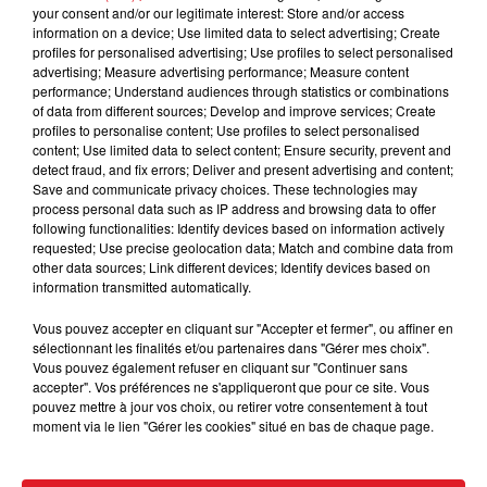
your consent and/or our legitimate interest: Store and/or access
LES PARCS POUR LA FAMILLE : Bellewaerde, Parc
information on a device; Use limited data to select advertising; Create
Asterix, Bagatelle, Plopsaland, Le Futuroscope,
profiles for personalised advertising; Use profiles to select personalised
Sunparks, Les Grottes de Han, BalParc, Dennlys Parc,
advertising; Measure advertising performance; Measure content
performance; Understand audiences through statistics or combinations
Aqualud, Le Zoo de Beauval, Nausicaa....
of data from different sources; Develop and improve services; Create
profiles to personalise content; Use profiles to select personalised
Pour vous inscrire, un simple clic et remplir ce
content; Use limited data to select content; Ensure security, prevent and
formulaire :
detect fraud, and fix errors; Deliver and present advertising and content;
Save and communicate privacy choices. These technologies may
Bonne Chance
process personal data such as IP address and browsing data to offer
following functionalities: Identify devices based on information actively
requested; Use precise geolocation data; Match and combine data from
other data sources; Link different devices; Identify devices based on
information transmitted automatically.
Le jeu est terminé
Vous pouvez accepter en cliquant sur "Accepter et fermer", ou affiner en
sélectionnant les finalités et/ou partenaires dans "Gérer mes choix".
Vous pouvez également refuser en cliquant sur "Continuer sans
accepter". Vos préférences ne s'appliqueront que pour ce site. Vous
pouvez mettre à jour vos choix, ou retirer votre consentement à tout
moment via le lien "Gérer les cookies" situé en bas de chaque page.