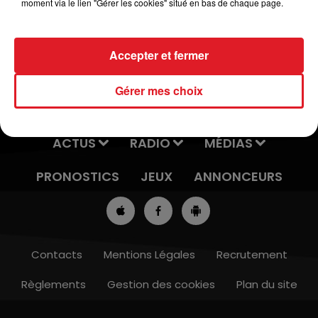
moment via le lien "Gérer les cookies" situé en bas de chaque page.
Accepter et fermer
Gérer mes choix
ACTUS
RADIO
MÉDIAS
PRONOSTICS
JEUX
ANNONCEURS
Contacts
Mentions Légales
Recrutement
Règlements
Gestion des cookies
Plan du site