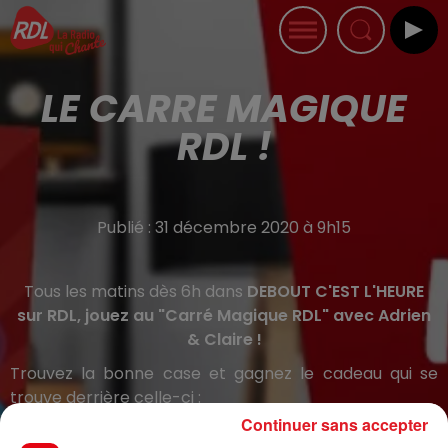
LE CARRE MAGIQUE
RDL !
Publié : 31 décembre 2020 à 9h15
Tous les matins dès 6h dans
DEBOUT C'EST L'HEURE
sur RDL, jouez au "Carré Magique RDL" avec Adrien
& Claire !
Trouvez la bonne case et gagnez le cadeau qui se
trouve derrière celle-ci :
Continuer sans accepter
Entrées pour des parcs d'attraction