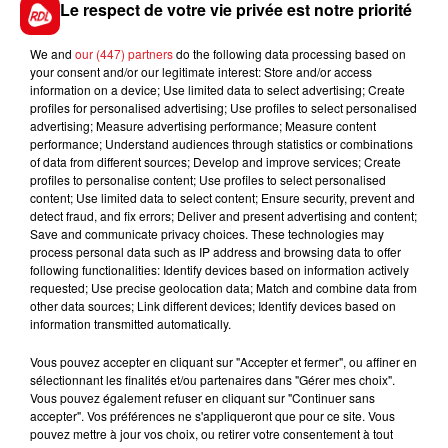
Albums
Le respect de votre vie privée est notre priorité
Bouquets de Fleurs
Bijoux
We and
our (447) partners
do the following data processing based on
your consent and/or our legitimate interest: Store and/or access
Albums photos personnalisés
information on a device; Use limited data to select advertising; Create
Cartes cadeau
profiles for personalised advertising; Use profiles to select personalised
advertising; Measure advertising performance; Measure content
performance; Understand audiences through statistics or combinations
Ou encore de nombreuses autres surprises !
of data from different sources; Develop and improve services; Create
profiles to personalise content; Use profiles to select personalised
Inscrivez-vous au
0892 12 8000
puis
content; Use limited data to select content; Ensure security, prevent and
detect fraud, and fix errors; Deliver and present advertising and content;
Imprimez la grille
"Le carré magique"
en
Save and communicate privacy choices. These technologies may
CLIQUANT JUSTE ICI
process personal data such as IP address and browsing data to offer
following functionalities: Identify devices based on information actively
Suivez & cochez les cases chaque matin pour
requested; Use precise geolocation data; Match and combine data from
augmenter vos chances de réussite !
other data sources; Link different devices; Identify devices based on
information transmitted automatically.
Vous pouvez accepter en cliquant sur "Accepter et fermer", ou affiner en
sélectionnant les finalités et/ou partenaires dans "Gérer mes choix".
Vous pouvez également refuser en cliquant sur "Continuer sans
Le jeu est terminé
accepter". Vos préférences ne s'appliqueront que pour ce site. Vous
pouvez mettre à jour vos choix, ou retirer votre consentement à tout