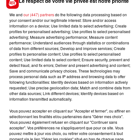
Le respect de votre vie privée est notre priorité
Visitez la
Grotte de Han
et aventurez-vous dans
le
Parc Animalier
… Émerveillement garanti !
We and
our (447) partners
do the following data processing based on
Nouveau :
le
Parcours Speleo
. Une activité amusante
your consent and/or our legitimate interest: Store and/or access
information on a device; Use limited data to select advertising; Create
où vous pourrez jouer les spéléos !
profiles for personalised advertising; Use profiles to select personalised
Domaine des Grottes de Han 2, rue J.
advertising; Measure advertising performance; Measure content
performance; Understand audiences through statistics or combinations
Lamotte 5580 Han-Sur-Lesse Namur
of data from different sources; Develop and improve services; Create
profiles to personalise content; Use profiles to select personalised
content; Use limited data to select content; Ensure security, prevent and
RDL vous offre vos pass famille.Inscrivez-vous afin de
detect fraud, and fix errors; Deliver and present advertising and content;
participer au tirage au sort.
Save and communicate privacy choices. These technologies may
process personal data such as IP address and browsing data to offer
Les gagnants seront contactés par téléphone.
following functionalities: Identify devices based on information actively
requested; Use precise geolocation data; Match and combine data from
Bonne Chance....
other data sources; Link different devices; Identify devices based on
information transmitted automatically.
Vous pouvez accepter en cliquant sur "Accepter et fermer", ou affiner en
sélectionnant les finalités et/ou partenaires dans "Gérer mes choix".
Vous pouvez également refuser en cliquant sur "Continuer sans
Le jeu est terminé
accepter". Vos préférences ne s'appliqueront que pour ce site. Vous
pouvez mettre à jour vos choix, ou retirer votre consentement à tout
moment via le lien "Gérer les cookies" situé en bas de chaque page.