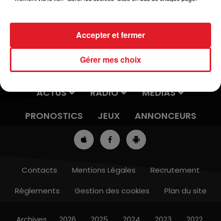
Accepter et fermer
Gérer mes choix
ACTUS
RADIO
MÉDIAS
PRONOSTICS
JEUX
ANNONCEURS
Contacts
Mentions Légales
Recrutement
Règlements
Gestion des cookies
Plan du site
Archives
2026
2025
2024
2023
2022