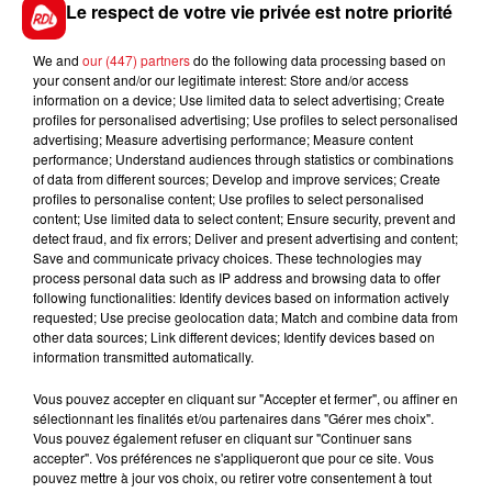
Le respect de votre vie privée est notre priorité
******* -
We and
our (447) partners
do the following data processing based on
En direct des pistes :
your consent and/or our legitimate interest: Store and/or access
information on a device; Use limited data to select advertising; Create
profiles for personalised advertising; Use profiles to select personalised
advertising; Measure advertising performance; Measure content
performance; Understand audiences through statistics or combinations
of data from different sources; Develop and improve services; Create
profiles to personalise content; Use profiles to select personalised
content; Use limited data to select content; Ensure security, prevent and
detect fraud, and fix errors; Deliver and present advertising and content;
FILS D'ACTUS
Save and communicate privacy choices. These technologies may
process personal data such as IP address and browsing data to offer
following functionalities: Identify devices based on information actively
requested; Use precise geolocation data; Match and combine data from
other data sources; Link different devices; Identify devices based on
information transmitted automatically.
Vous pouvez accepter en cliquant sur "Accepter et fermer", ou affiner en
sélectionnant les finalités et/ou partenaires dans "Gérer mes choix".
Vous pouvez également refuser en cliquant sur "Continuer sans
accepter". Vos préférences ne s'appliqueront que pour ce site. Vous
15 juillet 2026
pouvez mettre à jour vos choix, ou retirer votre consentement à tout
BÉTHUNE: ENQUÊTE POUR HOMICIDE