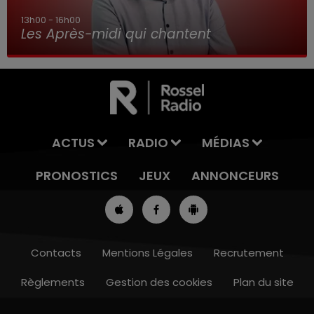
13h00 - 16h00
Les Après-midi qui chantent
ACTUS
RADIO
MÉDIAS
PRONOSTICS
JEUX
ANNONCEURS
Contacts
Mentions Légales
Recrutement
Règlements
Gestion des cookies
Plan du site
12h00 - 13h00
RDL & VOUS