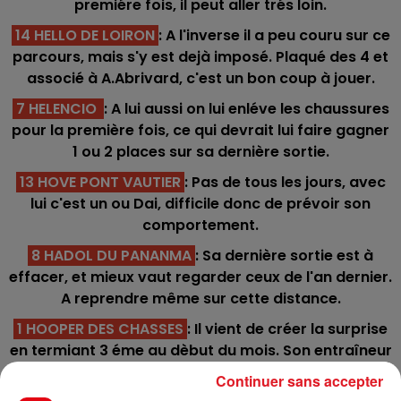
premiére fois, il peut aller trés loin.
14 HELLO DE LOIRON
: A l'inverse il a peu couru sur ce
parcours, mais s'y est dejà imposé. Plaqué des 4 et
associé à A.Abrivard, c'est un bon coup à jouer.
7 HELENCIO
: A lui aussi on lui enléve les chaussures
pour la première fois, ce qui devrait lui faire gagner
1 ou 2 places sur sa dernière sortie.
13 HOVE PONT VAUTIER
: Pas de tous les jours, avec
lui c'est un ou Dai, difficile donc de prévoir son
comportement.
8 HADOL DU PANANMA
: Sa dernière sortie est à
effacer, et mieux vaut regarder ceux de l'an dernier.
A reprendre même sur cette distance.
1 HOOPER DES CHASSES
: Il vient de créer la surprise
en termiant 3 éme au dèbut du mois. Son entraîneur
a peu de chevaux mais ne les courts quà bon
Continuer sans accepter
escient.