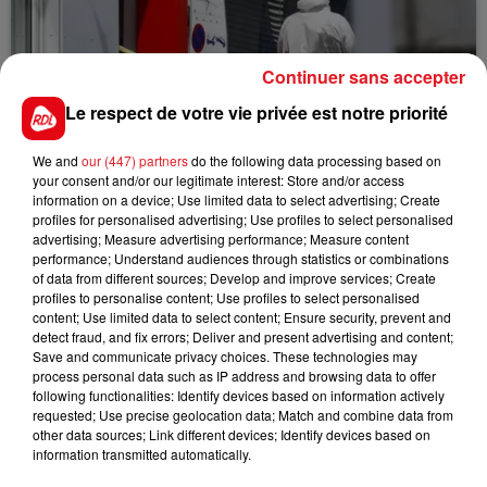
Continuer sans accepter
Le respect de votre vie privée est notre priorité
We and
our (447) partners
do the following data processing based on
15 juillet 2026
your consent and/or our legitimate interest: Store and/or access
BÉTHUNE: ENQUÊTE POUR HOMICIDE
information on a device; Use limited data to select advertising; Create
VOLONTAIRE EN COURS, APRÈS LA...
profiles for personalised advertising; Use profiles to select personalised
advertising; Measure advertising performance; Measure content
Selon les premiers éléments, le logement servait
performance; Understand audiences through statistics or combinations
à des prostituées
of data from different sources; Develop and improve services; Create
profiles to personalise content; Use profiles to select personalised
content; Use limited data to select content; Ensure security, prevent and
detect fraud, and fix errors; Deliver and present advertising and content;
Save and communicate privacy choices. These technologies may
process personal data such as IP address and browsing data to offer
following functionalities: Identify devices based on information actively
requested; Use precise geolocation data; Match and combine data from
other data sources; Link different devices; Identify devices based on
13 juillet 2026
information transmitted automatically.
WINGLES: UN JEUNE PERD LA VIE, NOYÉ À