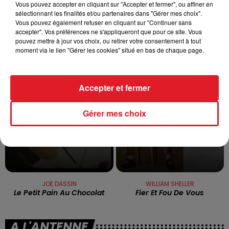
LA BASE DE LOISIRS
Vous pouvez accepter en cliquant sur "Accepter et fermer", ou affiner en
sélectionnant les finalités et/ou partenaires dans "Gérer mes choix".
La victime a coulé à pic
Vous pouvez également refuser en cliquant sur "Continuer sans
accepter". Vos préférences ne s'appliqueront que pour ce site. Vous
pouvez mettre à jour vos choix, ou retirer votre consentement à tout
TITRES DIFFUSÉS
moment via le lien "Gérer les cookies" situé en bas de chaque page.
4h51
4h51
4h47
4h47
Accepter et fermer
Gérer mes choix
JOE DASSIN
WILLIAM SHELLER
Le Petit Pain Au Chocolat
Fier Et Fou De Vous
A L'ANTENNE