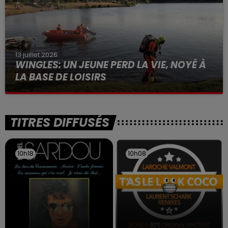
13 juillet 2026
WINGLES: UN JEUNE PERD LA VIE, NOYÉ À
LA BASE DE LOISIRS
La victime a coulé à pic
TITRES DIFFUSÉS
10h18
10h18
10h08
10h08