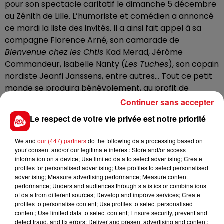
pour son spectacle caritatif le dimanche 5 décembre
au Zénith de Lille. L’humoriste et comédien a annoncé
ce mardi la liste des invités. Il a ainsi fait appel à sa
compagne Florence Arné, son camarade de
Bienvenue chez les Chtis
Kad Merad, Jérôme
Commandeur, Isabelle Nanty (
Les Tuches
), son copain
nordiste Jeanfi Janssens, entre autres… Tout ce petit
monde se produira bénévolement, au profit de
plusieurs associations de la région*, via le Ch’ti Fonds
Continuer sans accepter
et la Fondation de France.
Le respect de votre vie privée est notre priorité
Les billets sont en vente sur le
site du Zénith de Lille.
We and
our (447) partners
do the following data processing based on
*Les recettes du spectacle seront reversées au
CHU
your consent and/or our legitimate interest: Store and/or access
de Lille, La Fondation Abbé-Pierre, Le Secours
information on a device; Use limited data to select advertising; Create
profiles for personalised advertising; Use profiles to select personalised
populaire, Noël des Désherités (fond de solidarité et
advertising; Measure advertising performance; Measure content
de dotation « La Voix du Nord »), Abej Solidarité Lille
performance; Understand audiences through statistics or combinations
(accueil de personnes sans domicile), Auberges des
of data from different sources; Develop and improve services; Create
profiles to personalise content; Use profiles to select personalised
Migrants (Grande-Synthe), Episol 59, Douai (épicerie
content; Use limited data to select content; Ensure security, prevent and
sociale et solidaire), Solfa Wambrechies (accueil et
detect fraud, and fix errors; Deliver and present advertising and content;