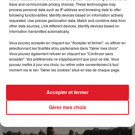
solidarité avec les femmes).
Save and communicate privacy choices. These technologies may
process personal data such as IP address and browsing data to offer
following functionalities: Identify devices based on information actively
requested; Use precise geolocation data; Match and combine data from
other data sources; Link different devices; Identify devices based on
FIL D'ACTUS
information transmitted automatically.
Vous pouvez accepter en cliquant sur "Accepter et fermer", ou affiner en
sélectionnant les finalités et/ou partenaires dans "Gérer mes choix".
Vous pouvez également refuser en cliquant sur "Continuer sans
accepter". Vos préférences ne s'appliqueront que pour ce site. Vous
pouvez mettre à jour vos choix, ou retirer votre consentement à tout
moment via le lien "Gérer les cookies" situé en bas de chaque page.
Accepter et fermer
15 juillet 2026
BÉTHUNE: ENQUÊTE POUR HOMICIDE
VOLONTAIRE EN COURS, APRÈS LA...
Gérer mes choix
Selon les premiers éléments, le logement servait
à des prostituées