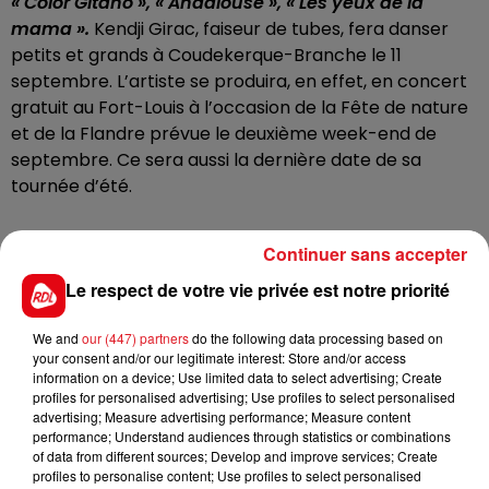
« Color Gitano », « Andalouse », « Les yeux de la
mama ».
Kendji Girac, faiseur de tubes, fera danser
petits et grands à Coudekerque-Branche le 11
septembre. L’artiste se produira, en effet, en concert
gratuit au Fort-Louis à l’occasion de la Fête de nature
et de la Flandre prévue le deuxième week-end de
septembre. Ce sera aussi la dernière date de sa
tournée d’été.
Pendant deux jours, la Ville vivra au rythme de
Continuer sans accepter
nombreuses animations pour marquer la fin de l’été.
Le respect de votre vie privée est notre priorité
Traditionnellement axée sur une thématique,
cette
année, la fête s’inspirera du cirque américain
We and
our (447) partners
do the following data processing based on
Barnum
. Hypnose, saltimbanques, savant fou,
your consent and/or our legitimate interest: Store and/or access
« monsieur bulle », orgue de Barbarie, spectacle sous
information on a device; Use limited data to select advertising; Create
le grand chapiteau, et même un numéro unique en
profiles for personalised advertising; Use profiles to select personalised
advertising; Measure advertising performance; Measure content
Europe de « femme canon » : le programme proposé
performance; Understand audiences through statistics or combinations
sera chargé !
of data from different sources; Develop and improve services; Create
profiles to personalise content; Use profiles to select personalised
Les visiteurs et participants retrouveront aussi la