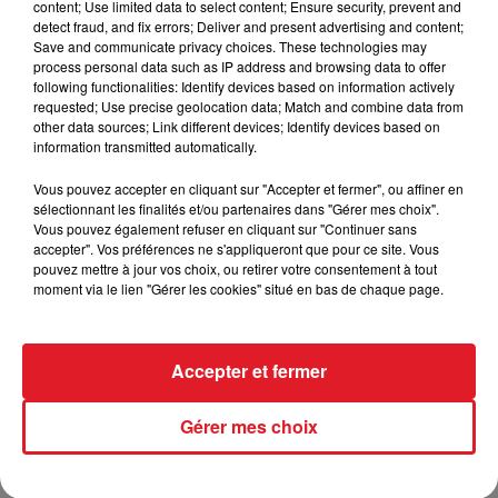
content; Use limited data to select content; Ensure security, prevent and
grande brocante de plus de 2 200 stands de
detect fraud, and fix errors; Deliver and present advertising and content;
particuliers, la braderie des commerçants, le feu
Save and communicate privacy choices. These technologies may
process personal data such as IP address and browsing data to offer
d’artifice et le cinéma de plein air.
following functionalities: Identify devices based on information actively
requested; Use precise geolocation data; Match and combine data from
other data sources; Link different devices; Identify devices based on
information transmitted automatically.
FIL D'ACTUS
Vous pouvez accepter en cliquant sur "Accepter et fermer", ou affiner en
sélectionnant les finalités et/ou partenaires dans "Gérer mes choix".
Vous pouvez également refuser en cliquant sur "Continuer sans
accepter". Vos préférences ne s'appliqueront que pour ce site. Vous
pouvez mettre à jour vos choix, ou retirer votre consentement à tout
moment via le lien "Gérer les cookies" situé en bas de chaque page.
Accepter et fermer
15 juillet 2026
BÉTHUNE: ENQUÊTE POUR HOMICIDE
Gérer mes choix
VOLONTAIRE EN COURS, APRÈS LA...
Selon les premiers éléments, le logement servait