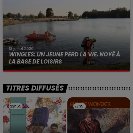
à des prostituées
13 juillet 2026
WINGLES: UN JEUNE PERD LA VIE, NOYÉ À
LA BASE DE LOISIRS
La victime a coulé à pic
TITRES DIFFUSÉS
22h55
22h55
22h51
22h51