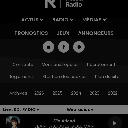
ACTUS
RADIO
MÉDIAS
PRONOSTICS
JEUX
ANNONCEURS
Contacts
Mentions Légales
Recrutement
Règlements
Gestion des cookies
Plan du site
13h00 - 16h00
LES APRÈS-MIDI QUI CHANTENT
Archives
2026
2025
2024
2023
2022
Live :
RDL RADIO
Webradios
Elle Attend
JEAN-JACQUES GOLDMAN