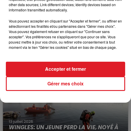
other data sources; Link different devices; Identify devices based on
information transmitted automatically.
Vous pouvez accepter en cliquant sur "Accepter et fermer", ou affiner en
sélectionnant les finalités et/ou partenaires dans "Gérer mes choix".
Vous pouvez également refuser en cliquant sur "Continuer sans
accepter". Vos préférences ne s'appliqueront que pour ce site. Vous
pouvez mettre à jour vos choix, ou retirer votre consentement à tout
moment via le lien "Gérer les cookies" situé en bas de chaque page.
15 juillet 2026
BÉTHUNE: ENQUÊTE POUR HOMICIDE
VOLONTAIRE EN COURS, APRÈS LA...
Selon les premiers éléments, le logement servait
Accepter et fermer
à des prostituées
Gérer mes choix
13 juillet 2026
WINGLES: UN JEUNE PERD LA VIE, NOYÉ À