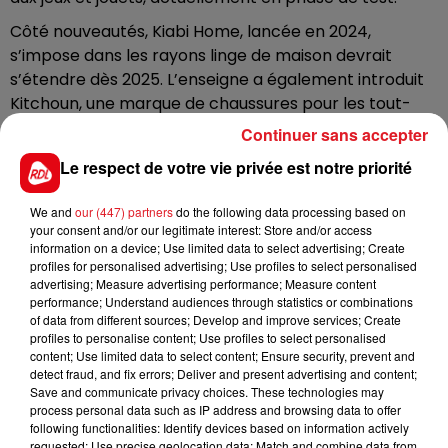
Côté nouveautés, Kiabi Home, lancée en 2024,
s’impose dans les rayons linge de maison devrait
s’étendre dès 2025. L’enseigne a également introduit
Kitchoun, une marque de chaussures pour les tout-
petits, présentée comme une continuité logique de
Continuer sans accepter
son offre vestimentaire. Cette dynamique s’inscrit
Le respect de votre vie privée est notre priorité
dans la Vision 2035 du groupe, qui vise à transformer
son modèle économique tout en répondant aux
We and
our (447) partners
do the following data processing based on
nouvelles attentes des consommateurs. Avec 2,3
your consent and/or our legitimate interest: Store and/or access
milliards d’euros de chiffre d’affaires en 2024, en
information on a device; Use limited data to select advertising; Create
profiles for personalised advertising; Use profiles to select personalised
hausse de 5 %, et 44 millions de transactions sur
advertising; Measure advertising performance; Measure content
l’année, Kiabi confirme son statut de marque préférée
performance; Understand audiences through statistics or combinations
des Français.
of data from different sources; Develop and improve services; Create
profiles to personalise content; Use profiles to select personalised
content; Use limited data to select content; Ensure security, prevent and
detect fraud, and fix errors; Deliver and present advertising and content;
Save and communicate privacy choices. These technologies may
process personal data such as IP address and browsing data to offer
FIL D'ACTUS
following functionalities: Identify devices based on information actively
requested; Use precise geolocation data; Match and combine data from