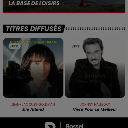
LA BASE DE LOISIRS
La victime a coulé à pic
TITRES DIFFUSÉS
21h35
21h35
21h31
21h31
JEAN-JACQUES GOLDMAN
JOHNNY HALLYDAY
Elle Attend
Vivre Pour Le Meilleur