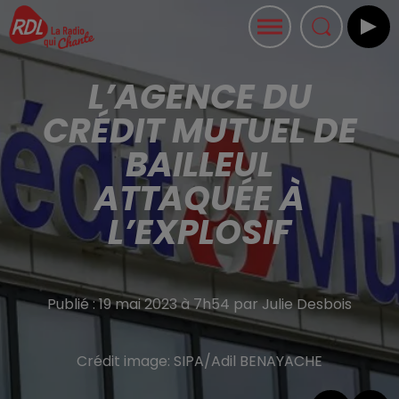
L’AGENCE DU
CRÉDIT MUTUEL DE
BAILLEUL
ATTAQUÉE À
L’EXPLOSIF
Publié : 19 mai 2023 à 7h54 par Julie Desbois
Crédit image:
SIPA/Adil BENAYACHE