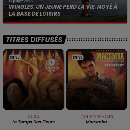
13 juillet 2026
WINGLES: UN JEUNE PERD LA VIE, NOYÉ À
LA BASE DE LOISIRS
La victime a coulé à pic
TITRES DIFFUSÉS
13h36
13h36
13h33
13h33
DALIDA
JEAN-PIERRE MADER
Le Temps Des Fleurs
Macumba