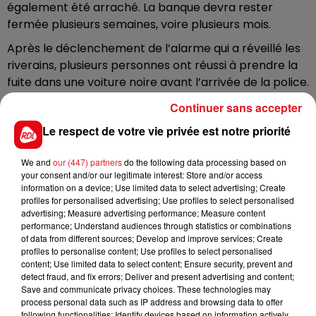
également été arraché. La banque devra rester
fermée plusieurs semaines, voire plusieurs mois.
Après le déclenchement de l’alarme qui a réveillé les
riverains, plusieurs personnes ont réussi à prendre la
fuite dans une voiture noire avant l’arrivée de la police.
On ignore encore ce qui a été volé. Une enquête a été
Continuer sans accepter
ouverte.
Le respect de votre vie privée est notre priorité
Les services et le personnel seront transférés à
We and
our (447) partners
do the following data processing based on
Steenwerck à partir de ce vendredi 19 mai.
your consent and/or our legitimate interest: Store and/or access
information on a device; Use limited data to select advertising; Create
Comme le souligne
La voix du Nord,
l’agence du Crédit
profiles for personalised advertising; Use profiles to select personalised
advertising; Measure advertising performance; Measure content
mutuelle d’Hondshoote était aussi sérieusement
performance; Understand audiences through statistics or combinations
endommagée par une autre attaque nocturne à
of data from different sources; Develop and improve services; Create
l’explosif, il y a un an, en mai 2022.
profiles to personalise content; Use profiles to select personalised
content; Use limited data to select content; Ensure security, prevent and
detect fraud, and fix errors; Deliver and present advertising and content;
Save and communicate privacy choices. These technologies may
process personal data such as IP address and browsing data to offer
following functionalities: Identify devices based on information actively