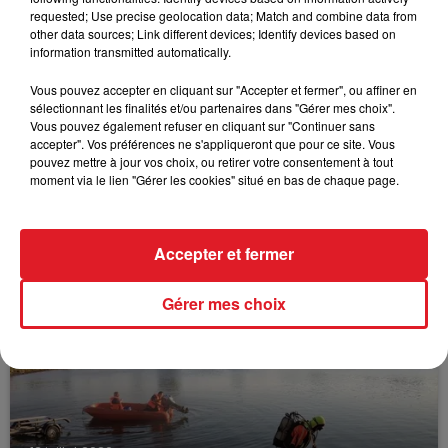
FIL D'ACTUS
requested; Use precise geolocation data; Match and combine data from
other data sources; Link different devices; Identify devices based on
information transmitted automatically.
Vous pouvez accepter en cliquant sur "Accepter et fermer", ou affiner en
sélectionnant les finalités et/ou partenaires dans "Gérer mes choix".
Vous pouvez également refuser en cliquant sur "Continuer sans
accepter". Vos préférences ne s'appliqueront que pour ce site. Vous
pouvez mettre à jour vos choix, ou retirer votre consentement à tout
moment via le lien "Gérer les cookies" situé en bas de chaque page.
15 juillet 2026
BÉTHUNE: ENQUÊTE POUR HOMICIDE
VOLONTAIRE EN COURS, APRÈS LA...
Accepter et fermer
Selon les premiers éléments, le logement servait
à des prostituées
Gérer mes choix