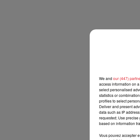
8h00 - 10h00
RDL WEEK-END
We and
our (447) partn
access information on a 
select personalised ad
statistics or combinatio
profiles to select person
Deliver and present adv
data such as IP address 
requested; Use precise g
based on information tra
Vous pouvez accepter en 