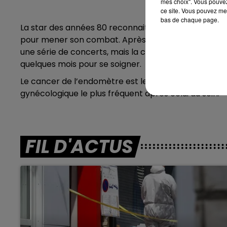
mes choix". Vous pouvez
ce site. Vous pouvez met
bas de chaque page.
La star des années 80 reconnait ne pas
“aller très b
pour mener son combat. Après la sortie de son 8e
une série de concerts, mais la chanteuse de 67 ans
quelques mois pour se soigner.
Le cancer de l’endomètre
est le 4e cancer le plus 
gynécologique le plus fréquent après celui du sein.
FIL D'ACTUS