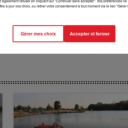
 également refuser en cliquant sur "Continuer sans accepter". Vos préférences ne 
tre à jour vos choix, ou retirer votre consentement à tout moment via le lien "Gérer 
ien”
, mais se dit prête à lutter et avoir besoin de ses fans
 album
intitulé
Origami
l’an dernier, Julie Piétri a entrepris
 est contrainte de mettre sa carrière entre parenthèses
Gérer mes choix
Accepter et fermer
fréquent chez la femme en France et le 2e cancer