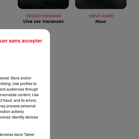
8h00 - 10h00
RDL WEEK-END
GERARD LENORMAN
HERVE VILARD
Vive Les Vacances
Nous
uer sans accepter
erest: Store and/or
tising; Use profiles to
tand audiences through
personalise content; Use
 fraud, and fix errors;
 may process personal
mation actively
vices; Identify devices
rtenaires dans "Gérer