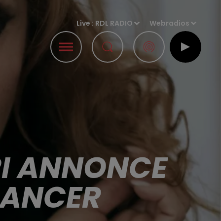
Live :
RDL RADIO
Webradios
RI ANNONCE
CANCER