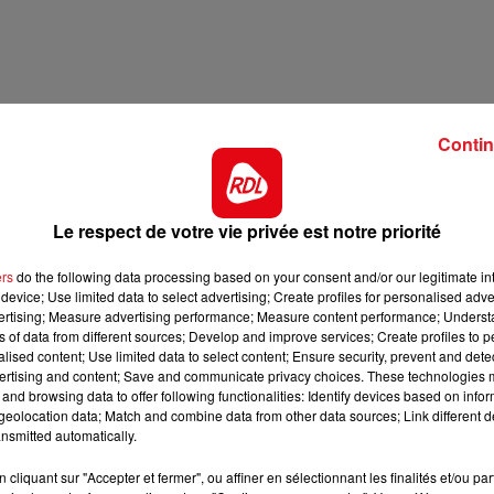
11h00 - 12h00
SUR UN AIR D'ACCORDÉON
Contin
Le respect de votre vie privée est notre priorité
ers
do the following data processing based on your consent and/or our legitimate int
device; Use limited data to select advertising; Create profiles for personalised adver
vertising; Measure advertising performance; Measure content performance; Unders
ns of data from different sources; Develop and improve services; Create profiles to 
alised content; Use limited data to select content; Ensure security, prevent and detect
ertising and content; Save and communicate privacy choices. These technologies
and browsing data to offer following functionalities: Identify devices based on infor
eolocation data; Match and combine data from other data sources; Link different de
nsmitted automatically.
cliquant sur "Accepter et fermer", ou affiner en sélectionnant les finalités et/ou pa