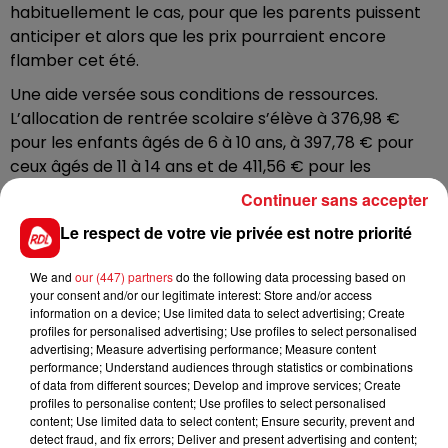
habituellement le cas, pour que les parents puissent
anticiper et alors que les prix pourraient encore
flamber cet été.
Une aide versée sous conditions de ressources.
L’allocation de rentrée scolaire s’élève à 376,98 €
pour les enfants âgés de 6 à 10 ans, à 397,78 € pour
ceux âgés de 11 à 14 ans et de 411,56 € pour les
adolescents âgés de 15 à 18 ans. L'ARS est destinée à
Continuer sans accepter
atténuer le coût de la rentrée scolaire pour les
Le respect de votre vie privée est notre priorité
familles.
La FCPE incite aussi les parents à ne pas attendre la
We and
our (447) partners
do the following data processing based on
fin de l’été pour remplir les cartables de leurs enfants,
your consent and/or our legitimate interest: Store and/or access
information on a device; Use limited data to select advertising; Create
et aller faire leurs achets de fournitures, car les prix
profiles for personalised advertising; Use profiles to select personalised
pourraient augmenter encore de 30% au cours de
advertising; Measure advertising performance; Measure content
l’été.
performance; Understand audiences through statistics or combinations
of data from different sources; Develop and improve services; Create
Dans le nord et le pas de calais, environ 215 000
profiles to personalise content; Use profiles to select personalised
content; Use limited data to select content; Ensure security, prevent and
familles, pour 355 000 enfants ont bénéficié de
detect fraud, and fix errors; Deliver and present advertising and content;