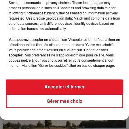
l'allocation de rentrée scolaire l’an dernier.
Save and communicate privacy choices. These technologies may
process personal data such as IP address and browsing data to offer
following functionalities: Identify devices based on information actively
requested; Use precise geolocation data; Match and combine data from
other data sources; Link different devices; Identify devices based on
FIL D'ACTUS
information transmitted automatically.
Vous pouvez accepter en cliquant sur "Accepter et fermer", ou affiner en
sélectionnant les finalités et/ou partenaires dans "Gérer mes choix".
Vous pouvez également refuser en cliquant sur "Continuer sans
accepter". Vos préférences ne s'appliqueront que pour ce site. Vous
pouvez mettre à jour vos choix, ou retirer votre consentement à tout
moment via le lien "Gérer les cookies" situé en bas de chaque page.
15 juillet 2026
Accepter et fermer
BÉTHUNE: ENQUÊTE POUR HOMICIDE
VOLONTAIRE EN COURS, APRÈS LA...
Gérer mes choix
Selon les premiers éléments, le logement servait
à des prostituées