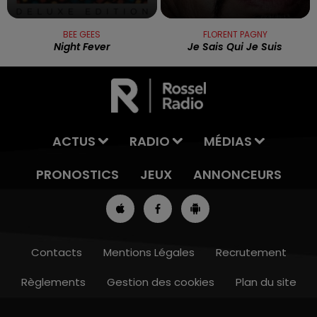
BEE GEES
FLORENT PAGNY
Night Fever
Je Sais Qui Je Suis
ACTUS
RADIO
MÉDIAS
PRONOSTICS
JEUX
ANNONCEURS
Contacts
Mentions Légales
Recrutement
Règlements
Gestion des cookies
Plan du site
8h00 - 10h00
RDL WEEK-END