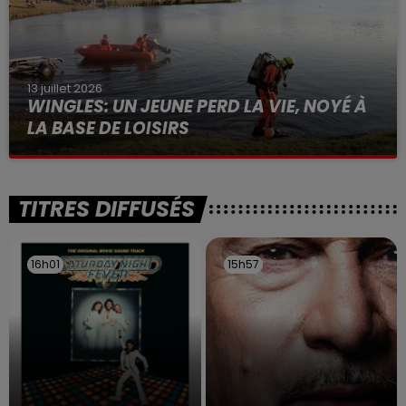
13 juillet 2026
WINGLES: UN JEUNE PERD LA VIE, NOYÉ À
LA BASE DE LOISIRS
La victime a coulé à pic
TITRES DIFFUSÉS
16h01
16h01
15h57
15h57