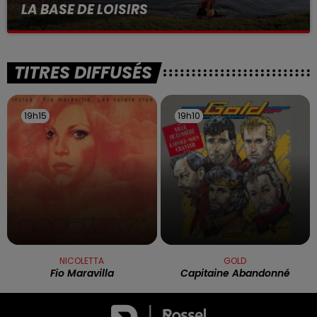
LA BASE DE LOISIRS
La victime a coulé à pic
TITRES DIFFUSÉS
19h15
19h15
19h10
19h10
NICOLETTA
GOLD
Fio Maravilla
Capitaine Abandonné