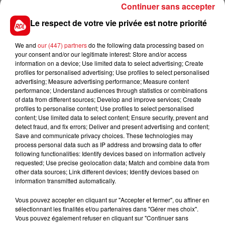
Une enquête a été ouverte, pour savoir si l’homme a
Continuer sans accepter
bien marqué le stop, s’il a été gêné par le soleil ou la
Le respect de votre vie privée est notre priorité
végétation, ou alors s’il a volontairement placé son
véhicule sur les voies.
We and
our (447) partners
do the following data processing based on
your consent and/or our legitimate interest: Store and/or access
information on a device; Use limited data to select advertising; Create
profiles for personalised advertising; Use profiles to select personalised
advertising; Measure advertising performance; Measure content
FIL D'ACTUS
performance; Understand audiences through statistics or combinations
of data from different sources; Develop and improve services; Create
profiles to personalise content; Use profiles to select personalised
content; Use limited data to select content; Ensure security, prevent and
detect fraud, and fix errors; Deliver and present advertising and content;
Save and communicate privacy choices. These technologies may
process personal data such as IP address and browsing data to offer
following functionalities: Identify devices based on information actively
requested; Use precise geolocation data; Match and combine data from
other data sources; Link different devices; Identify devices based on
information transmitted automatically.
15 juillet 2026
BÉTHUNE: ENQUÊTE POUR HOMICIDE
Vous pouvez accepter en cliquant sur "Accepter et fermer", ou affiner en
VOLONTAIRE EN COURS, APRÈS LA...
sélectionnant les finalités et/ou partenaires dans "Gérer mes choix".
Vous pouvez également refuser en cliquant sur "Continuer sans
Selon les premiers éléments, le logement servait