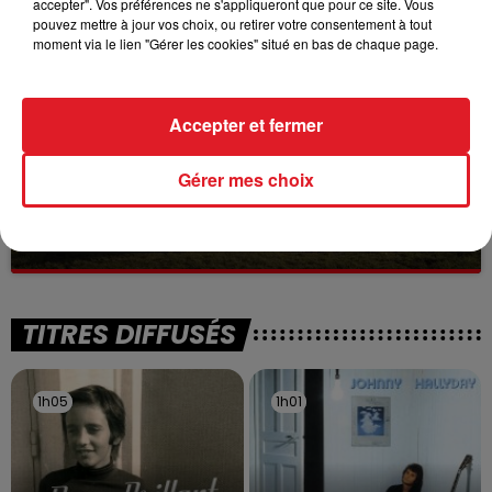
accepter". Vos préférences ne s'appliqueront que pour ce site. Vous
à des prostituées
pouvez mettre à jour vos choix, ou retirer votre consentement à tout
moment via le lien "Gérer les cookies" situé en bas de chaque page.
Accepter et fermer
Gérer mes choix
13 juillet 2026
WINGLES: UN JEUNE PERD LA VIE, NOYÉ À
LA BASE DE LOISIRS
La victime a coulé à pic
TITRES DIFFUSÉS
1h05
1h05
1h01
1h01