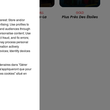
13h00 - 16h00
LES APRÈS-MIDI QUI CHANTENT
FRANCE GALL
GOLD
Mais Aime-La
Plus Près Des Étoiles
erest: Store and/or
tising; Use profiles to
tand audiences through
personalise content; Use
x
 fraud, and fix errors;
 may process personal
mation actively
vices; Identify devices
rtenaires dans "Gérer
s'appliqueront que pour
les cookies" situé en