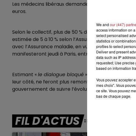
Les médecins libéraux demandent notamment une reva
7h00 - 10h00
euros.
DEBOUT C'EST L'HEURE
We and
our (447) partn
access information on a 
Selon le collectif, plus de 50 % des cabinets étaient
select personalised ad
estimée de 5 à 10 % selon l’Assurance maladie. Cet
statistics or combinatio
avec l’Assurance maladie, en vue d’un accord pour l
profiles to select person
Deliver and present adv
manifesteront jeudi à Paris, entre la place du panthé
data such as IP address 
requested; Use precise g
based on information tra
Estimant «
le dialogue bloqué
» avec la Caisse natio
Vous pouvez accepter en 
leur côté, ne feront plus remonter à partir du 2 janv
mes choix". Vous pouvez
gouvernement de suivre l’évolution de l’épidémie, o
ce site. Vous pouvez met
bas de chaque page.
FIL D'ACTUS