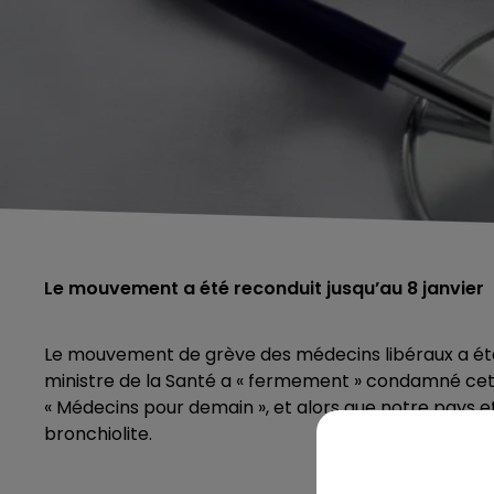
Le mouvement a été reconduit jusqu’au 8 janvier
Le mouvement de grève des médecins libéraux a été r
ministre de la Santé a « fermement » condamné cet
« Médecins pour demain », et alors que notre pays et 
bronchiolite.