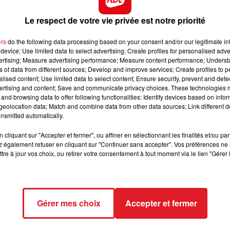
lorisation du tarif de leurs consultations, de 25 à 50
12h00 - 13h00
Le respect de votre vie privée est notre priorité
RDL & VOUS
ers
do the following data processing based on your consent and/or our legitimate int
device; Use limited data to select advertising; Create profiles for personalised adver
 fermés la semaine dernière, contre une baisse d’activité
vertising; Measure advertising performance; Measure content performance; Unders
te grève tombe également en plein milieu de négociations
ns of data from different sources; Develop and improve services; Create profiles to 
es cinq prochaines années avec la profession. Les libérau
alised content; Use limited data to select content; Ensure security, prevent and detect
ertising and content; Save and communicate privacy choices. These technologies
on et le ministère de la santé.
and browsing data to offer following functionalities: Identify devices based on infor
eolocation data; Match and combine data from other data sources; Link different de
nsmitted automatically.
nale d’assurance maladie, les laboratoires de biologie, de
cliquant sur "Accepter et fermer", ou affiner en sélectionnant les finalités et/ou pa
ier les résultats des tests Covid qui permettent au
 également refuser en cliquant sur "Continuer sans accepter". Vos préférences ne 
nt indiqué samedi leurs syndicats
tre à jour vos choix, ou retirer votre consentement à tout moment via le lien "Gérer 
Gérer mes choix
Accepter et fermer