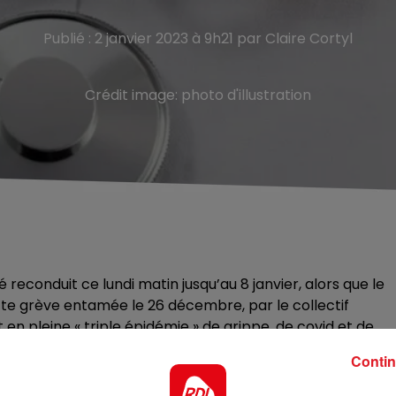
Publié : 2 janvier 2023 à 9h21 par Claire Cortyl
Crédit image:
photo d'illustration
econduit ce lundi matin jusqu’au 8 janvier, alors que le
te grève entamée le 26 décembre, par le collectif
en pleine « triple épidémie » de grippe, de covid et de
Contin