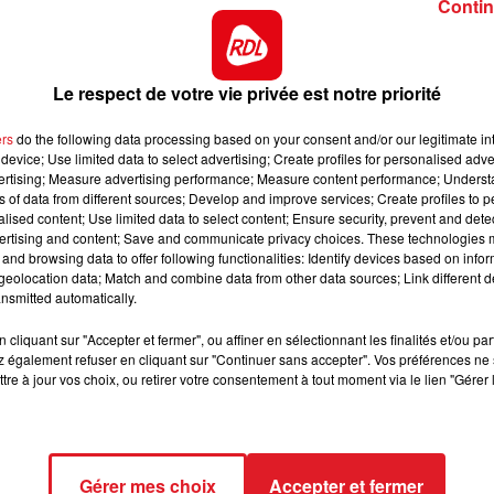
personne ayant des informations peut contacter le
Contin
10h00 - 12h00
RDL WEEKEND
Le respect de votre vie privée est notre priorité
ers
do the following data processing based on your consent and/or our legitimate int
device; Use limited data to select advertising; Create profiles for personalised adver
vertising; Measure advertising performance; Measure content performance; Unders
ns of data from different sources; Develop and improve services; Create profiles to 
alised content; Use limited data to select content; Ensure security, prevent and detect
ertising and content; Save and communicate privacy choices. These technologies
and browsing data to offer following functionalities: Identify devices based on infor
eolocation data; Match and combine data from other data sources; Link different de
nsmitted automatically.
cliquant sur "Accepter et fermer", ou affiner en sélectionnant les finalités et/ou pa
 également refuser en cliquant sur "Continuer sans accepter". Vos préférences ne 
tre à jour vos choix, ou retirer votre consentement à tout moment via le lien "Gérer 
Gérer mes choix
Accepter et fermer