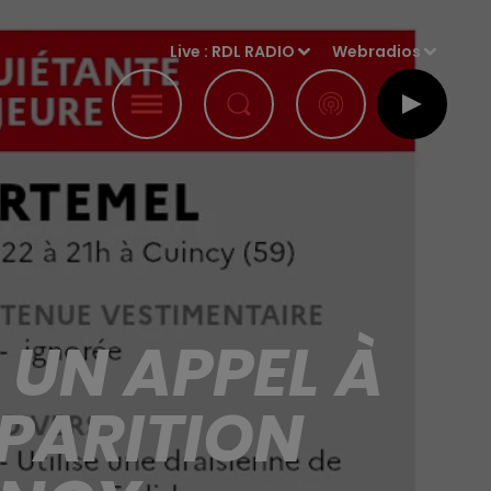
Live :
RDL RADIO
Webradios
 UN APPEL À
SPARITION