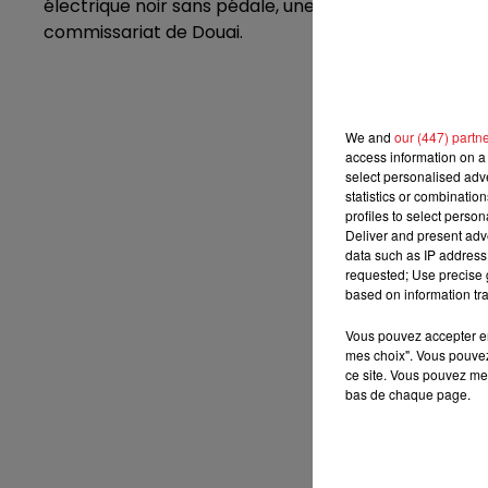
électrique noir sans pédale, une draisienne. Toute 
commissariat de Douai.
7h00 - 10h00
RDL WEEK-END
We and
our (447) partn
access information on a 
select personalised ad
statistics or combinatio
profiles to select person
Deliver and present adv
data such as IP address 
requested; Use precise g
based on information tra
Vous pouvez accepter en 
mes choix". Vous pouvez
ce site. Vous pouvez met
bas de chaque page.