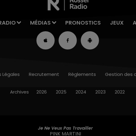
RADIO
MÉDIAS
PRONOSTICS
JEUX
s Légales
Recrutement
Règlements
Gestion des 
Archives
2026
2025
2024
2023
2022
(i Can't Get No) Satisfaction
THE ROLLING STONES