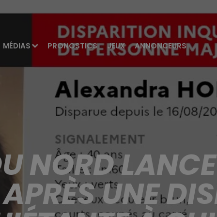
MÉDIAS
PRONOSTICS
JEUX
ANNONCEURS
DU NORD LANCE
APRÈS UNE DI