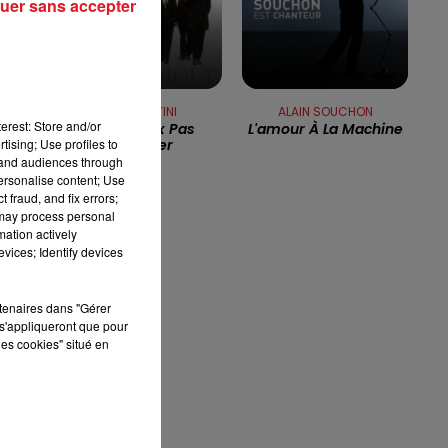
uer sans accepter
7h00 - 10h00
RDL WEEK-END
PINK MARTINI
ALAIN SOUCHON
erest: Store and/or
Je Ne Veux Pas
L'amour À La Machine
tising; Use profiles to
Travailler
tand audiences through
personalise content; Use
 fraud, and fix errors;
 may process personal
mation actively
vices; Identify devices
rtenaires dans "Gérer
s'appliqueront que pour
les cookies" situé en