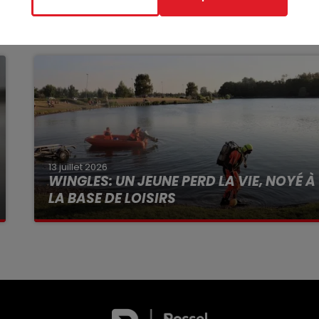
13 juillet 2026
WINGLES: UN JEUNE PERD LA VIE, NOYÉ À
LA BASE DE LOISIRS
La victime a coulé à pic