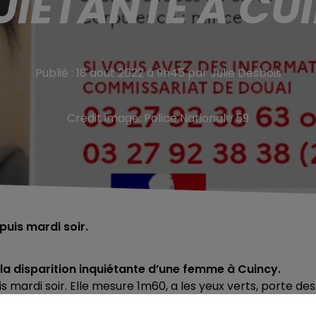
UIÉTANTE À CU
Publié : 18 août 2022 à 9h45 par Julie Desbois
Crédit image:
Police Nationale 59
puis mardi soir.
la disparition inquiétante d’une femme à Cuincy.
s mardi soir. Elle mesure 1m60, a les yeux verts, porte des
autorités indiquent qu’elle se déplace avec un vélo