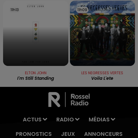
11h13
11h13
11h09
11h09
ELTON JOHN
LES NEGRESSES VERTES
I'm Still Standing
Voila L'ete
ACTUS
RADIO
MÉDIAS
PRONOSTICS
JEUX
ANNONCEURS