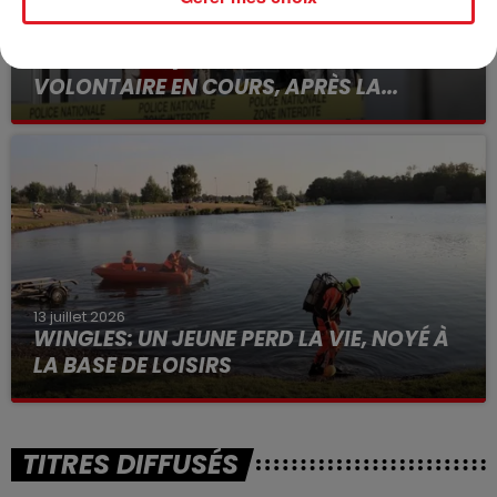
15 juillet 2026
BÉTHUNE: ENQUÊTE POUR HOMICIDE
VOLONTAIRE EN COURS, APRÈS LA...
Selon les premiers éléments, le logement servait
à des prostituées
13 juillet 2026
WINGLES: UN JEUNE PERD LA VIE, NOYÉ À
LA BASE DE LOISIRS
La victime a coulé à pic
TITRES DIFFUSÉS