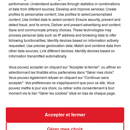
performance; Understand audiences through statistics or combinations
of data from different sources; Develop and improve services; Create
Cet élément est masqué compte-tenu du refus
profiles to personalise content; Use profiles to select personalised
du dépôt de cookies que vous avez exprimé. Si
content; Use limited data to select content; Ensure security, prevent and
vous souhaitez l'afficher, merci de nous donner
detect fraud, and fix errors; Deliver and present advertising and content;
Save and communicate privacy choices. These technologies may
votre accord en cliquant sur le bouton ci-
process personal data such as IP address and browsing data to offer
dessous.
following functionalities: Identify devices based on information actively
requested; Use precise geolocation data; Match and combine data from
Afficher l'élément
other data sources; Link different devices; Identify devices based on
information transmitted automatically.
Vous pouvez accepter en cliquant sur "Accepter et fermer", ou affiner en
sélectionnant les finalités et/ou partenaires dans "Gérer mes choix".
Vous pouvez également refuser en cliquant sur "Continuer sans
FIL D'ACTUS
accepter". Vos préférences ne s'appliqueront que pour ce site. Vous
pouvez mettre à jour vos choix, ou retirer votre consentement à tout
moment via le lien "Gérer les cookies" situé en bas de chaque page.
Accepter et fermer
Gérer mes choix