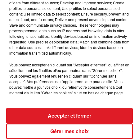
of data from different sources; Develop and improve services; Create
profiles to personalise content; Use profiles to select personalised
content; Use limited data to select content; Ensure security, prevent and
detect fraud, and fix errors; Deliver and present advertising and content;
DIDIER BARBELIVIEN
KAOMA
Save and communicate privacy choices. These technologies may
A Toutes Les Filles
La Lambada
process personal data such as IP address and browsing data to offer
following functionalities: Identify devices based on information actively
requested; Use precise geolocation data; Match and combine data from
AUTRES PODCASTS
other data sources; Link different devices; Identify devices based on
information transmitted automatically.
Vous pouvez accepter en cliquant sur "Accepter et fermer", ou affiner en
sélectionnant les finalités et/ou partenaires dans "Gérer mes choix".
Vous pouvez également refuser en cliquant sur "Continuer sans
accepter". Vos préférences ne s'appliqueront que pour ce site. Vous
pouvez mettre à jour vos choix, ou retirer votre consentement à tout
moment via le lien "Gérer les cookies" situé en bas de chaque page.
28 avril 2026
Accepter et fermer
RDL & Vous du 28 avril 2026
Gérer mes choix