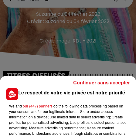
Suzanne du 04 février 2022
Crédit :
Suzanne du 04 février 2022
Crédit image:
RDL - 2021
TITRES DIFFUSÉS
Continuer sans accepter
Le respect de votre vie privée est notre priorité
13h45
13h45
13h42
13h42
We and
our (447) partners
do the following data processing based on
your consent and/or our legitimate interest: Store and/or access
information on a device; Use limited data to select advertising; Create
profiles for personalised advertising; Use profiles to select personalised
advertising; Measure advertising performance; Measure content
performance; Understand audiences through statistics or combinations