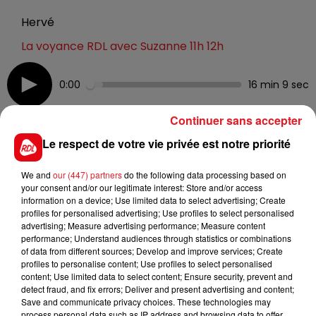
Hervé
La voyance RDL avec Suzanne 11h 12h
0:00
16 min 9 sec
Continuer sans accepter
Le respect de votre vie privée est notre priorité
13 mars 2023 - 16 min 9 sec
LA VOYANCE RDL DU 10 MARS 2023
We and
our (447) partners
do the following data processing based on
your consent and/or our legitimate interest: Store and/or access
information on a device; Use limited data to select advertising; Create
Tous les vendredis dès 11h, retrouvez notre voyante
profiles for personalised advertising; Use profiles to select personalised
advertising; Measure advertising performance; Measure content
incontournable dans la région !
performance; Understand audiences through statistics or combinations
of data from different sources; Develop and improve services; Create
profiles to personalise content; Use profiles to select personalised
content; Use limited data to select content; Ensure security, prevent and
detect fraud, and fix errors; Deliver and present advertising and content;
Save and communicate privacy choices. These technologies may
process personal data such as IP address and browsing data to offer