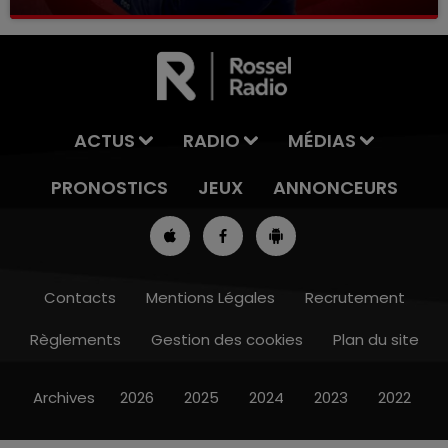
ACTUS
RADIO
MÉDIAS
PRONOSTICS
JEUX
ANNONCEURS
Contacts
Mentions Légales
Recrutement
Règlements
Gestion des cookies
Plan du site
13h00 - 16h00
LES APRÈS-MIDI QUI CHANTENT
Archives
2026
2025
2024
2023
2022