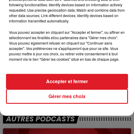
following functionalities: Identify devices based on information actively
requested; Use precise geolocation data; Match and combine data from
TITRES DIFFUSÉS
other data sources; Link different devices; Identify devices based on
information transmitted automatically.
Vous pouvez accepter en cliquant sur "Accepter et fermer", ou affiner en
21h12
21h12
21h08
21h08
sélectionnant les finalités et/ou partenaires dans "Gérer mes choix".
Vous pouvez également refuser en cliquant sur "Continuer sans
accepter". Vos préférences ne s'appliqueront que pour ce site. Vous
pouvez mettre à jour vos choix, ou retirer votre consentement à tout
moment via le lien "Gérer les cookies" situé en bas de chaque page.
Accepter et fermer
SABRINA
ALIZEE
Gérer mes choix
Boys (summertime Love)
Moi Lolita
AUTRES PODCASTS