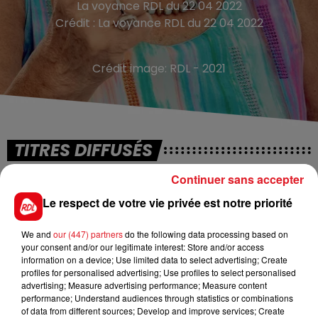
La voyance RDL du 22 04 2022
Crédit :
La voyance RDL du 22 04 2022
Crédit image:
RDL - 2021
TITRES DIFFUSÉS
Continuer sans accepter
6h20
6h20
6h15
6h15
Le respect de votre vie privée est notre priorité
We and
our (447) partners
do the following data processing based on
your consent and/or our legitimate interest: Store and/or access
information on a device; Use limited data to select advertising; Create
profiles for personalised advertising; Use profiles to select personalised
advertising; Measure advertising performance; Measure content
performance; Understand audiences through statistics or combinations
of data from different sources; Develop and improve services; Create