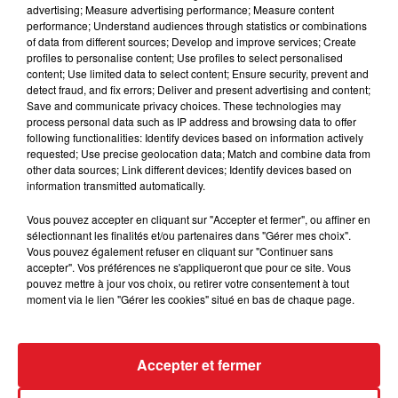
advertising; Measure advertising performance; Measure content
performance; Understand audiences through statistics or combinations
of data from different sources; Develop and improve services; Create
Cet élément est masqué compte-tenu du refus
profiles to personalise content; Use profiles to select personalised
content; Use limited data to select content; Ensure security, prevent and
du dépôt de cookies que vous avez exprimé. Si
detect fraud, and fix errors; Deliver and present advertising and content;
vous souhaitez l'afficher, merci de nous donner
Save and communicate privacy choices. These technologies may
votre accord en cliquant sur le bouton ci-
process personal data such as IP address and browsing data to offer
following functionalities: Identify devices based on information actively
dessous.
requested; Use precise geolocation data; Match and combine data from
other data sources; Link different devices; Identify devices based on
Afficher l'élément
information transmitted automatically.
Vous pouvez accepter en cliquant sur "Accepter et fermer", ou affiner en
sélectionnant les finalités et/ou partenaires dans "Gérer mes choix".
Vous pouvez également refuser en cliquant sur "Continuer sans
accepter". Vos préférences ne s'appliqueront que pour ce site. Vous
FIL D'ACTUS
pouvez mettre à jour vos choix, ou retirer votre consentement à tout
moment via le lien "Gérer les cookies" situé en bas de chaque page.
Accepter et fermer