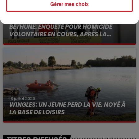
Gérer mes choix
15 juillet 2026
BÉTHUNE: ENQUÊTE POUR HOMICIDE
VOLONTAIRE EN COURS, APRÈS LA...
Selon les premiers éléments, le logement servait
à des prostituées
13 juillet 2026
WINGLES: UN JEUNE PERD LA VIE, NOYÉ À
LA BASE DE LOISIRS
La victime a coulé à pic