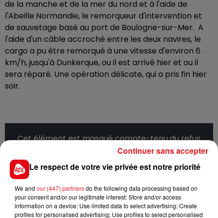
de la manche et de la mer du nord et à l'aide de
l'Abeille Normandie, le remorqueur d'intervention et
de sauvetage basé au port de Boulogne-sur-Mer. A
l'aide d'un câble accroché entre les deux navires, le
cargo a pu être remorqué à une vitesse d'environ 6
km/h, jusqu'à Dunkerque, ou il est arrivé hier et ou il
sera réparé. Une opération délicate, qui a pris fin hier
soir.
Cet élément est masqué compte-tenu du refus
du dépôt de cookies que vous avez exprimé. Si
Continuer sans accepter
vous souhaitez l'afficher, merci de nous donner
Le respect de votre vie privée est notre priorité
votre accord en cliquant sur le bouton ci-
dessous.
We and
our (447) partners
do the following data processing based on
your consent and/or our legitimate interest: Store and/or access
information on a device; Use limited data to select advertising; Create
Afficher l'élément
profiles for personalised advertising; Use profiles to select personalised