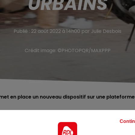
URBAINS
Publié : 22 août 2022 à 14h00 par Julie Desbois
Crédit image:
©PHOTOPQR/MAXPPP
e met en place un nouveau dispositif sur une plateforme
ur, Gérald Darmanin : la lutte contre les rodéos urbains.
Contin
sariats d’effectuer au moins trois opérations de contrôl
e phénomène dangereux s’intensifie.