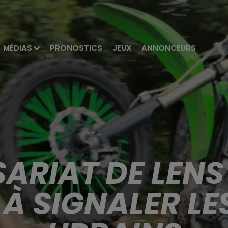
MÉDIAS
PRONOSTICS
JEUX
ANNONCEURS
ARIAT DE LENS 
À SIGNALER L