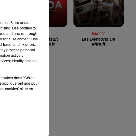
13h00 - 16h00
LES APRÈS-MIDI QUI CHANTENT
erest: Store and/or
s
tising; Use profiles to
tand audiences through
DALIDA
IMAGES
personalise content; Use
Comme Disait
Les Démons De
Mistinguett
Minuit
 fraud, and fix errors;
 may process personal
mation actively
vices; Identify devices
».
rtenaires dans "Gérer
s'appliqueront que pour
les cookies" situé en