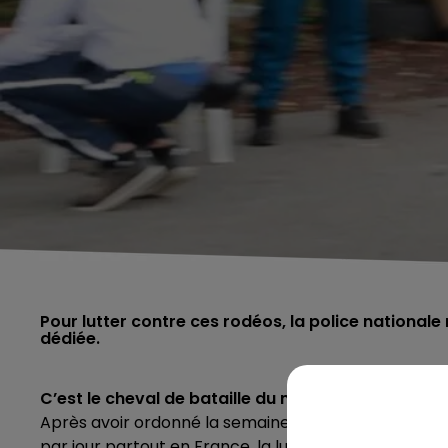
Pour lutter contre ces rodéos, la police national
dédiée.
C’est le cheval de bataille du ministre de l’Intérie
Après avoir ordonné la semaine dernière aux commis
par jour partout en France, la lutte pour endiguer l