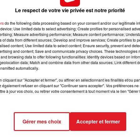
tures et les rodéos urbains sont nombreux, la police
Le respect de votre vie privée est notre priorité
12h00 - 13h00
RDL & VOUS
enre dont ils sont témoins. Outre l’exploitation des
ers
do the following data processing based on your consent and/or our legitimate int
 demandent à la population de collaborer aux arrestation
device; Use limited data to select advertising; Create profiles for personalised adver
e via la plateforme dédiée :
Moncommissariat.fr
.
vertising; Measure advertising performance; Measure content performance; Unders
ns of data from different sources; Develop and improve services; Create profiles to 
en bas à droite de l’écran « J’échange avec un policier ». La
alised content; Use limited data to select content; Ensure security, prevent and detect
ce et cela « en moins de deux minutes », promet la police
ertising and content; Save and communicate privacy choices. These technologies
and browsing data to offer following functionalities: Identify devices based on infor
eolocation data; Match and combine data from other data sources; Link different de
t aux policiers « d’intervenir pour mettre fin au délit,
nsmitted automatically.
s et également d’organiser des opérations de prévention 
cliquant sur "Accepter et fermer", ou affiner en sélectionnant les finalités et/ou pa
 également refuser en cliquant sur "Continuer sans accepter". Vos préférences ne 
tre à jour vos choix, ou retirer votre consentement à tout moment via le lien "Gérer 
Gérer mes choix
Accepter et fermer