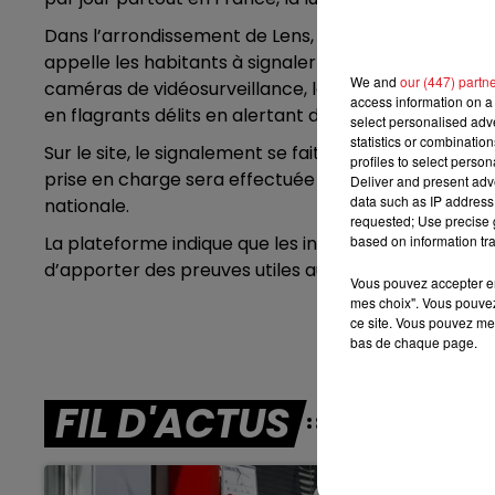
Dans l’arrondissement de Lens, où les courses de voi
7h00 - 10h00
DEBOUT C'EST L'HEURE
appelle les habitants à signaler les évènements du g
We and
our (447) partn
caméras de vidéosurveillance, les forces de l’ordre
access information on a 
en flagrants délits en alertant directement la polic
select personalised ad
statistics or combinatio
Sur le site, le signalement se fait via le tchat, situé 
profiles to select person
prise en charge sera effectuée par un agent de poli
Deliver and present adv
data such as IP address 
nationale.
requested; Use precise g
La plateforme indique que les informations permettron
based on information tra
d’apporter des preuves utiles aux enquêtes en cour
Vous pouvez accepter en 
mes choix". Vous pouvez
ce site. Vous pouvez met
bas de chaque page.
FIL D'ACTUS