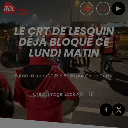
LE CRT DE LESQUIN
DÉJÀ BLOQUÉ CE
LUNDI MATIN
Publié : 6 mars 2023 à 8h35 par Claire Cortyl
Crédit image:
Zack Ajili - TF1