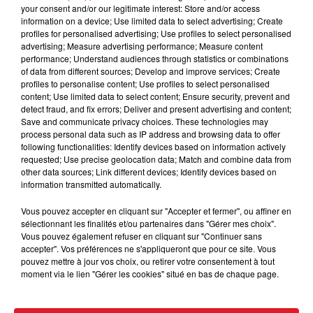
your consent and/or our legitimate interest: Store and/or access
information on a device; Use limited data to select advertising; Create
profiles for personalised advertising; Use profiles to select personalised
advertising; Measure advertising performance; Measure content
performance; Understand audiences through statistics or combinations
of data from different sources; Develop and improve services; Create
profiles to personalise content; Use profiles to select personalised
content; Use limited data to select content; Ensure security, prevent and
detect fraud, and fix errors; Deliver and present advertising and content;
Save and communicate privacy choices. These technologies may
15 juillet 2026
process personal data such as IP address and browsing data to offer
BÉTHUNE: ENQUÊTE POUR HOMICIDE
following functionalities: Identify devices based on information actively
VOLONTAIRE EN COURS, APRÈS LA...
requested; Use precise geolocation data; Match and combine data from
Selon les premiers éléments, le logement servait
other data sources; Link different devices; Identify devices based on
information transmitted automatically.
à des prostituées
Vous pouvez accepter en cliquant sur "Accepter et fermer", ou affiner en
sélectionnant les finalités et/ou partenaires dans "Gérer mes choix".
Vous pouvez également refuser en cliquant sur "Continuer sans
accepter". Vos préférences ne s'appliqueront que pour ce site. Vous
pouvez mettre à jour vos choix, ou retirer votre consentement à tout
moment via le lien "Gérer les cookies" situé en bas de chaque page.
13 juillet 2026
WINGLES: UN JEUNE PERD LA VIE, NOYÉ À