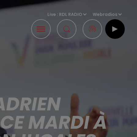
Live :
RDL RADIO
Webradios
ADRIEN
CE MARDI À