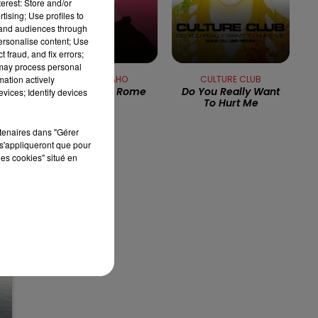
erest: Store and/or
tising; Use profiles to
7h00 - 10h00
tand audiences through
RDL WEEK-END
personalise content; Use
 fraud, and fix errors;
on
 may process personal
mation actively
ETIENNE DAHO
CULTURE CLUB
Week-End A Rome
Do You Really Want
vices; Identify devices
To Hurt Me
rtenaires dans "Gérer
s'appliqueront que pour
les cookies" situé en