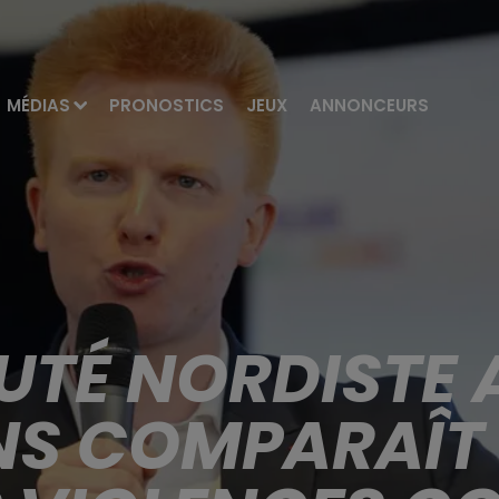
MÉDIAS
PRONOSTICS
JEUX
ANNONCEURS
PUTÉ NORDISTE 
S COMPARAÎT 