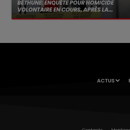
BÉTHUNE: ENQUÊTE POUR HOMICIDE
VOLONTAIRE EN COURS, APRÈS LA...
Selon les premiers éléments, le logement
servait à des prostituées
ACTUS
Contacts
Mention