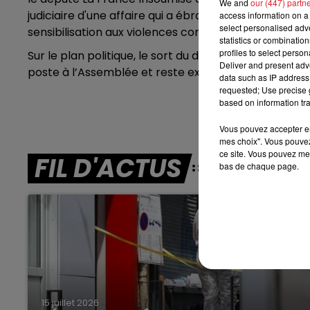
We and
our (447) partn
judiciaire d'une affaire qui a ébranlé la gauche
. L’él
access information on a 
7h00 - 10h00
select personalised ad
sensibilisation aux violences conjugales. Le juge pou
RDL WEEK-END
statistics or combinatio
profiles to select person
Sur le plan politique, le sort du député dépendra de 
Deliver and present adv
poste à l’Assemblée et reste exclu des activités parl
data such as IP address 
requested; Use precise g
based on information tra
Vous pouvez accepter en 
mes choix". Vous pouvez
ce site. Vous pouvez met
FIL D'ACTUS
bas de chaque page.
15 juillet 2026