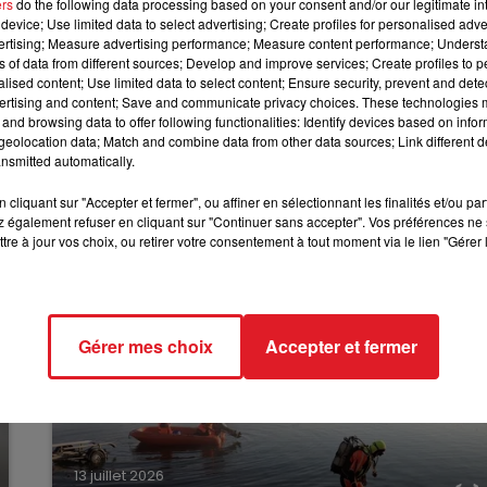
ers
do the following data processing based on your consent and/or our legitimate int
u pourrait écoper d’une amende ou d’un stage de
device; Use limited data to select advertising; Create profiles for personalised adver
10h00 - 12h00
vertising; Measure advertising performance; Measure content performance; Unders
rrait aussi le renvoyer devant un tribunal correctionnel.
RDL WEEKEND
ns of data from different sources; Develop and improve services; Create profiles to 
alised content; Use limited data to select content; Ensure security, prevent and detect
la sanction.
Un temps en arrêt maladie, il n’a pas repris s
ertising and content; Save and communicate privacy choices. These technologies
ementaires LFI jusqu’à la décision de la justice.
and browsing data to offer following functionalities: Identify devices based on infor
eolocation data; Match and combine data from other data sources; Link different de
nsmitted automatically.
cliquant sur "Accepter et fermer", ou affiner en sélectionnant les finalités et/ou pa
 également refuser en cliquant sur "Continuer sans accepter". Vos préférences ne 
tre à jour vos choix, ou retirer votre consentement à tout moment via le lien "Gérer 
Gérer mes choix
Accepter et fermer
13 juillet 2026