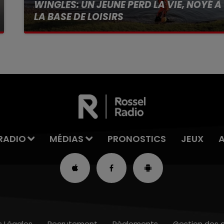
WINGLES: UN JEUNE PERD LA VIE, NOYÉ À
LA BASE DE LOISIRS
La victime a coulé à pic
RADIO
MÉDIAS
PRONOSTICS
JEUX
s Légales
Recrutement
Règlements
Gestion des 