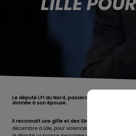
LILLE POU
Le député LFI du Nord, passera en audience de plai
donnée à son épouse.
Il reconnaît une gifle et des SMS répétés après la
décembre à Lille, pour violences conjugales. Accus
le député La France Insoumise du Nord comparait d