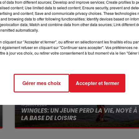
ns of data from different sources; Develop and improve services; Create profiles to 
une, ou aux pompiers, mais uniquement en cas de danger
12h00 - 13h00
alised content; Use limited data to select content; Ensure security, prevent and detect
RDL & VOUS
id vous-même
ertising and content; Save and communicate privacy choices. These technologies
and browsing data to offer following functionalities: Identify devices based on infor
eolocation data; Match and combine data from other data sources; Link different de
nsmitted automatically.
cliquant sur "Accepter et fermer", ou affiner en sélectionnant les finalités et/ou pa
 également refuser en cliquant sur "Continuer sans accepter". Vos préférences ne 
tre à jour vos choix, ou retirer votre consentement à tout moment via le lien "Gérer 
Gérer mes choix
Accepter et fermer
13 juillet 2026
WINGLES: UN JEUNE PERD LA VIE, NOYÉ À
LA BASE DE LOISIRS
La victime a coulé à pic