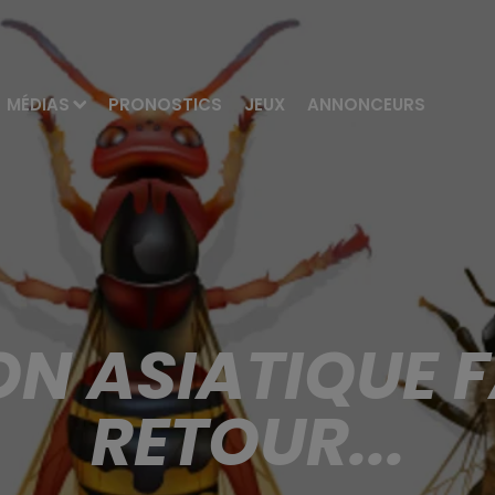
MÉDIAS
PRONOSTICS
JEUX
ANNONCEURS
ON ASIATIQUE 
RETOUR...