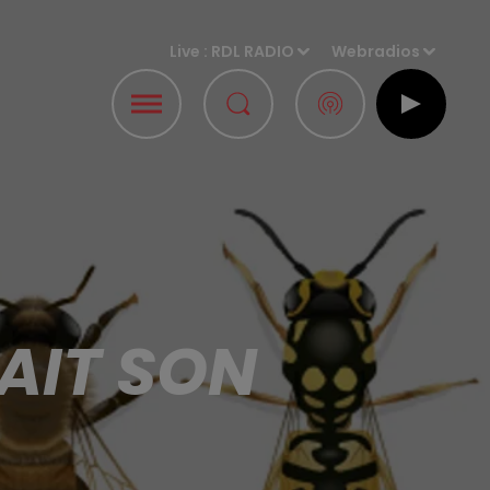
Live :
RDL RADIO
Webradios
FAIT SON