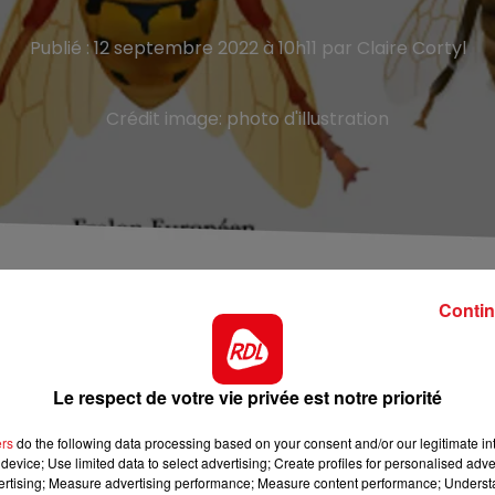
Publié : 12 septembre 2022 à 10h11 par Claire Cortyl
Crédit image:
photo d'illustration
aucoup plus fréquente, depuis une dizaine de jours
Contin
e pas-de-calais, après un été plutôt calme.
in du mois d’aout. Et attaquent les ruches de la région,
Le respect de votre vie privée est notre priorité
e d’un hivers et d’un printemps doux, ou peu de reines
ers
do the following data processing based on your consent and/or our legitimate int
device; Use limited data to select advertising; Create profiles for personalised adver
ses pattes jaunes. Si vous croisez un nid, faites appel à une
vertising; Measure advertising performance; Measure content performance; Unders