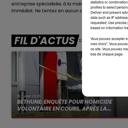
statistics or combinatio
entreprise spécialisée, à la mairie de votre comm
7h00 - 10h00
profiles to select person
DEBOUT C'EST L'HEURE
immédiat. Ne tentez en aucun cas de détruire le n
Deliver and present adv
data such as IP address 
requested; Use precise g
based on information tra
FIL D'ACTUS
Vous pouvez accepter en 
mes choix". Vous pouvez
ce site. Vous pouvez met
bas de chaque page.
15 juillet 2026
BÉTHUNE: ENQUÊTE POUR HOMICIDE
VOLONTAIRE EN COURS, APRÈS LA...
Selon les premiers éléments, le logement
servait à des prostituées