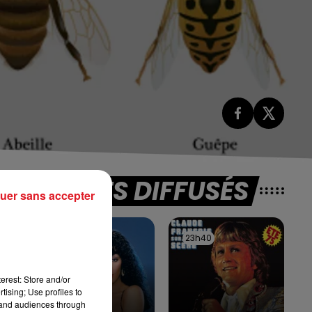
TITRES DIFFUSÉS
uer sans accepter
23h44
23h44
23h40
23h40
erest: Store and/or
tising; Use profiles to
tand audiences through