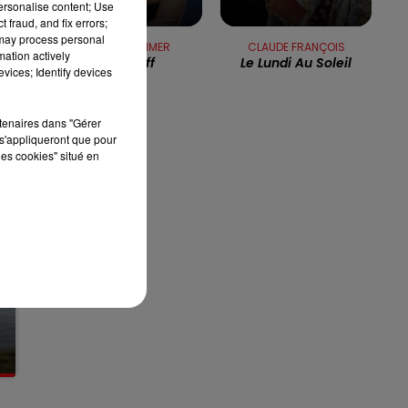
personalise content; Use
13h00 - 16h00
 fraud, and fix errors;
LES APRÈS-MIDI QUI CHANTENT
 may process personal
DONNA SUMMER
CLAUDE FRANÇOIS
mation actively
Hot Stuff
Le Lundi Au Soleil
vices; Identify devices
rtenaires dans "Gérer
s'appliqueront que pour
les cookies" situé en