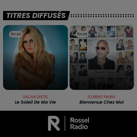
TITRES DIFFUSÉS
15h30
15h30
15h26
15h26
SACHA DISTEL
FLORENT PAGNY
Le Soleil De Ma Vie
Bienvenue Chez Moi