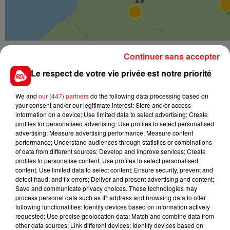
Le ministère de la Santé assure que l’attention des
Continuer sans accepter
autorités se porte en premier lieu sur les personnes
Le respect de votre vie privée est notre priorité
fragiles ou vulnérables, comme les personnes âgées,
les femmes enceintes, les bébés, les sans-abris ou
We and
our (447) partners
do the following data processing based on
encore les travailleurs exposés.
your consent and/or our legitimate interest: Store and/or access
information on a device; Use limited data to select advertising; Create
Le ministère de la Santé publie ses
profiles for personalised advertising; Use profiles to select personalised
recommandations :
advertising; Measure advertising performance; Measure content
performance; Understand audiences through statistics or combinations
of data from different sources; Develop and improve services; Create
- boire de l’eau régulièrement
profiles to personalise content; Use profiles to select personalised
content; Use limited data to select content; Ensure security, prevent and
- rester au frais
detect fraud, and fix errors; Deliver and present advertising and content;
Save and communicate privacy choices. These technologies may
- ne pas boire d’alcool
process personal data such as IP address and browsing data to offer
- éviter les efforts, en particulier aux heures les plus
following functionalities: Identify devices based on information actively
requested; Use precise geolocation data; Match and combine data from
chaudes de la journée -passer plusieurs heures par
other data sources; Link different devices; Identify devices based on