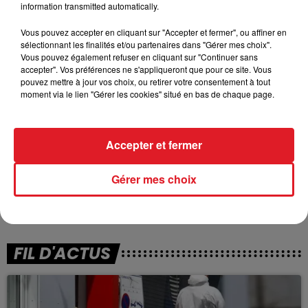
jour dans un lieu frais
information transmitted automatically.
- rafraichir son habitation
Vous pouvez accepter en cliquant sur "Accepter et fermer", ou affiner en
sélectionnant les finalités et/ou partenaires dans "Gérer mes choix".
- manger en quantité suffisante
Vous pouvez également refuser en cliquant sur "Continuer sans
accepter". Vos préférences ne s'appliqueront que pour ce site. Vous
- donner et prendre des nouvelles de ses proches
pouvez mettre à jour vos choix, ou retirer votre consentement à tout
moment via le lien "Gérer les cookies" situé en bas de chaque page.
- en cas d’urgence ou de malaise, appeler le 15.
De son côté, la Première Ministre Elisabeth Borne
réuni ce mardi après-midi les préfets et les Agences
Accepter et fermer
régionales de santé pour vérifier les dispositifs
canicule.
Cette vague de chaleur pourrait être la
Gérer mes choix
plus précoce depuis 1947.
FIL D'ACTUS