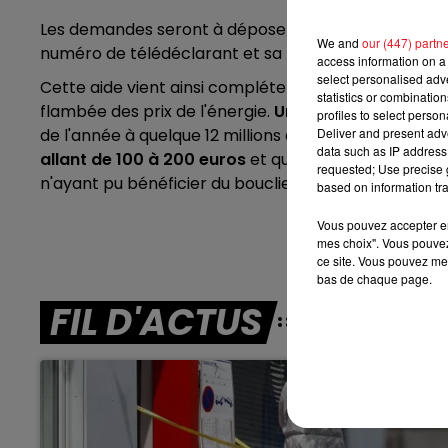
Les demandes seront à déposer à partir du 22 déc
We and
our (447) partn
numéro de télédéclarant et sa facture.
7h00 - 10h00
access information on a 
DEBOUT C'EST L'HEURE
select personalised ad
Cette aide vient ainsi compléter la série de
disposit
statistics or combinatio
flambée des prix de l'énergie.
Un chèque énergie e
profiles to select person
de l'année à quelque 12 millions de ménages. Un gu
Deliver and present adv
data such as IP address 
allant de 100 à 200 euros
et qui
devrait bénéficier
requested; Use precise g
n'ayant pu bénéficier du bouclier mis en place pour l'
based on information tra
Vous pouvez accepter en 
mes choix". Vous pouvez
ce site. Vous pouvez met
bas de chaque page.
FIL D'ACTUS