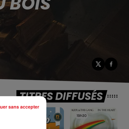
U BOIS
TITRES DIFFUSÉS
uer sans accepter
19h34
19h34
19h30
19h30
s