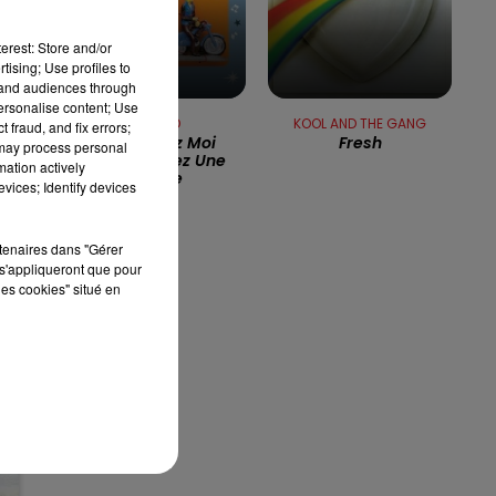
erest: Store and/or
13h00 - 16h00
tising; Use profiles to
LES APRÈS-MIDI QUI CHANTENT
tand audiences through
personalise content; Use
n
RENAUD
KOOL AND THE GANG
 fraud, and fix errors;
Viens Chez Moi
Fresh
 may process personal
J'habite Chez Une
mation actively
t
Copine
vices; Identify devices
rtenaires dans "Gérer
s'appliqueront que pour
les cookies" situé en