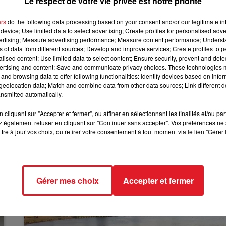
Le respect de votre vie privée est notre priorité
embre sur
le site internet dédié
. Il suffira de rentrer son
ers
do the following data processing based on your consent and/or our legitimate int
12h00 - 13h00
device; Use limited data to select advertising; Create profiles for personalised adver
RDL & VOUS
vertising; Measure advertising performance; Measure content performance; Unders
ifs prévus cette année pour aider les ménages face à la
ns of data from different sources; Develop and improve services; Create profiles to 
xceptionnel
, allant de 100 à 200 euros, sera versé d'ici la fi
alised content; Use limited data to select content; Ensure security, prevent and detect
ichet est aussi ouvert depuis novembre pour
un chèque
ertising and content; Save and communicate privacy choices. These technologies
and browsing data to offer following functionalities: Identify devices based on infor
 à 1,6 million de foyers modestes se chauffant au fioul
e
eolocation data; Match and combine data from other data sources; Link different de
électricité et le gaz.
nsmitted automatically.
cliquant sur "Accepter et fermer", ou affiner en sélectionnant les finalités et/ou pa
 également refuser en cliquant sur "Continuer sans accepter". Vos préférences ne 
tre à jour vos choix, ou retirer votre consentement à tout moment via le lien "Gérer 
Gérer mes choix
Accepter et fermer