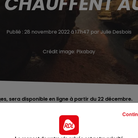
E CHAUFFENT A
Publié : 28 novembre 2022 à 17h47 par Julie Desbois
Crédit image:
Pixabay
es, sera disponible en ligne à partir du 22 décembre.
Contin
s.
Le ministre des Comptes Publics,
Gabriel Attal, a
e l’Etat sera compris entre 50 et 200 euros, attribué sou
ns de ménages devraient en profiter.