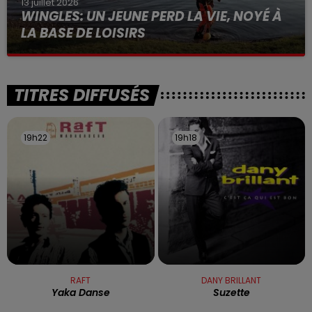
13 juillet 2026
WINGLES: UN JEUNE PERD LA VIE, NOYÉ À
LA BASE DE LOISIRS
La victime a coulé à pic
TITRES DIFFUSÉS
19h22
19h22
19h18
19h18
RAFT
DANY BRILLANT
Yaka Danse
Suzette