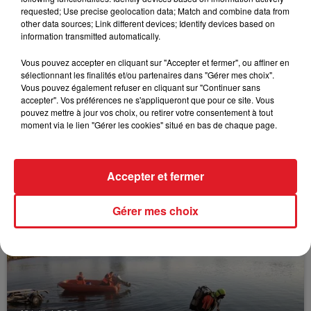
FIL D'ACTUS
requested; Use precise geolocation data; Match and combine data from
other data sources; Link different devices; Identify devices based on
information transmitted automatically.
Vous pouvez accepter en cliquant sur "Accepter et fermer", ou affiner en
sélectionnant les finalités et/ou partenaires dans "Gérer mes choix".
Vous pouvez également refuser en cliquant sur "Continuer sans
accepter". Vos préférences ne s'appliqueront que pour ce site. Vous
pouvez mettre à jour vos choix, ou retirer votre consentement à tout
moment via le lien "Gérer les cookies" situé en bas de chaque page.
15 juillet 2026
BÉTHUNE: ENQUÊTE POUR HOMICIDE
VOLONTAIRE EN COURS, APRÈS LA...
Accepter et fermer
Selon les premiers éléments, le logement servait
à des prostituées
Gérer mes choix