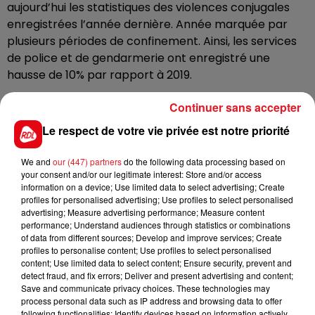
aujourd’hui les statistiques des violences conjugales
enregistrées l’année dernière. Année marquée par
plusieurs périodes de confinement. Ainsi, les services
de police et de gendarmerie ont enregistré une
hausse de 10% par rapport à 2019.
e
Le Nord est le 2
département métropolitain ou l’on
Continuer sans accepter
compte le plus de femmes victimes au sein des
Le respect de votre vie privée est notre priorité
couples, derrière la Seine-Saint-Denis, avec 6,6
femmes victimes pour 1.000 habitants. En 2020, le
We and
our (447) partners
do the following data processing based on
Nord était aussi le département ou l’on a recensé le
your consent and/or our legitimate interest: Store and/or access
plus de femmes tuées par leur conjoint ou ex conjoint,
information on a device; Use limited data to select advertising; Create
avec 7 victimes, au total.
profiles for personalised advertising; Use profiles to select personalised
advertising; Measure advertising performance; Measure content
performance; Understand audiences through statistics or combinations
La journée de lutte contre les violences faites aux
of data from different sources; Develop and improve services; Create
femmes à lieu jeudi 25 novembre.
profiles to personalise content; Use profiles to select personalised
content; Use limited data to select content; Ensure security, prevent and
detect fraud, and fix errors; Deliver and present advertising and content;
Save and communicate privacy choices. These technologies may
process personal data such as IP address and browsing data to offer
following functionalities: Identify devices based on information actively