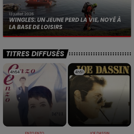
13 juillet 2026
WINGLES: UN JEUNE PERD LA VIE, NOYÉ À
LA BASE DE LOISIRS
La victime a coulé à pic
TITRES DIFFUSÉS
4h54
4h54
4h51
4h51
ENZO ENZO
JOE DASSIN