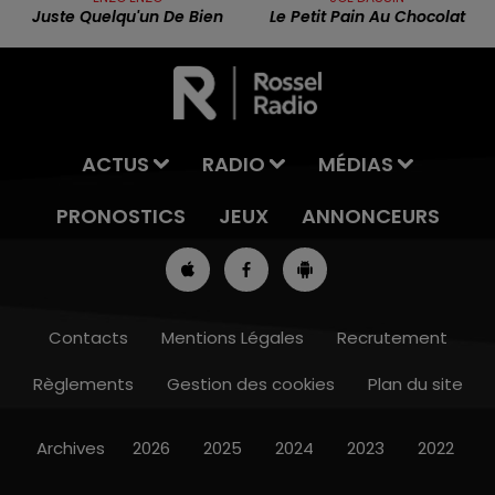
Juste Quelqu'un De Bien
Le Petit Pain Au Chocolat
ACTUS
RADIO
MÉDIAS
PRONOSTICS
JEUX
ANNONCEURS
Contacts
Mentions Légales
Recrutement
Règlements
Gestion des cookies
Plan du site
13h00 - 16h00
LES APRÈS-MIDI QUI CHANTENT
Archives
2026
2025
2024
2023
2022