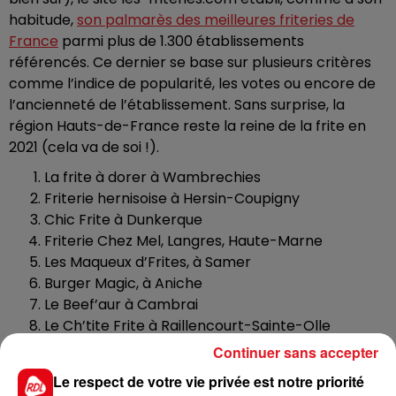
habitude,
son palmarès des meilleures friteries de
France
parmi plus de 1.300 établissements
référencés. Ce dernier se base sur plusieurs critères
comme l’indice de popularité, les votes ou encore de
l’ancienneté de l’établissement. Sans surprise, la
région Hauts-de-France reste la reine de la frite en
2021 (cela va de soi !).
La frite à dorer à Wambrechies
Friterie hernisoise à Hersin-Coupigny
Chic Frite à Dunkerque
Friterie Chez Mel, Langres, Haute-Marne
Les Maqueux d’Frites, à Samer
Burger Magic, à Aniche
Le Beef’aur à Cambrai
Le Ch’tite Frite à Raillencourt-Sainte-Olle
Snack Jo- Friterie Orchésienne à Orchies
Continuer sans accepter
O ch’ti Régal à Bruay-La-Buissière
Le respect de votre vie privée est notre priorité