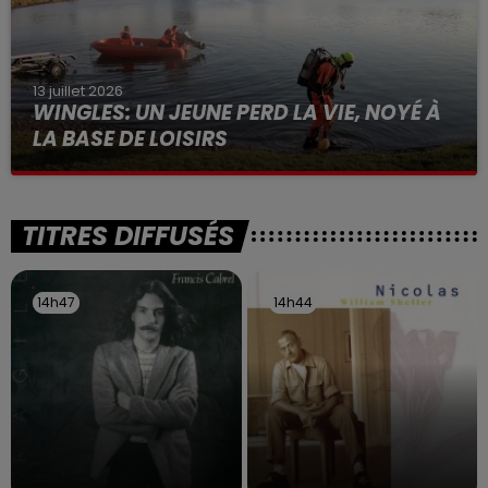
13 juillet 2026
WINGLES: UN JEUNE PERD LA VIE, NOYÉ À
LA BASE DE LOISIRS
La victime a coulé à pic
TITRES DIFFUSÉS
14h47
14h47
14h44
14h44