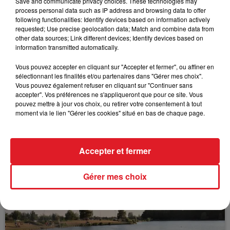
Save and communicate privacy choices. These technologies may
process personal data such as IP address and browsing data to offer
following functionalities: Identify devices based on information actively
requested; Use precise geolocation data; Match and combine data from
other data sources; Link different devices; Identify devices based on
FIL D'ACTUS
information transmitted automatically.
Vous pouvez accepter en cliquant sur "Accepter et fermer", ou affiner en
sélectionnant les finalités et/ou partenaires dans "Gérer mes choix".
Vous pouvez également refuser en cliquant sur "Continuer sans
accepter". Vos préférences ne s'appliqueront que pour ce site. Vous
pouvez mettre à jour vos choix, ou retirer votre consentement à tout
moment via le lien "Gérer les cookies" situé en bas de chaque page.
15 juillet 2026
Accepter et fermer
BÉTHUNE: ENQUÊTE POUR HOMICIDE
VOLONTAIRE EN COURS, APRÈS LA...
Gérer mes choix
Selon les premiers éléments, le logement servait
à des prostituées