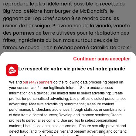
reproduire le plus fidèlement possible la recette du
Big Mac, célèbre hamburger de McDonald’s, le
gagnant de Top Chef saison 9 se rendra dans les
usines de l’enseigne. Provenance de la viande, variété
des pommes de terre utilisées pour la réalisation des
frites, ingrédients du bun mais surtout ceux de la
fameuse sauce… rien n’échappera à Camille Delcroix !
Continuer sans accepter
Son enquête permettra de découvrir les secrets de
Le respect de votre vie privée est notre priorité
fabrication de cette chaîne de fast-food.
Snackmasters est un concept hybride qui réussit
We and
our (447) partners
do the following data processing based on
your consent and/or our legitimate interest: Store and/or access
mêler du divertissement à de la pédagogie. On a aussi
information on a device; Use limited data to select advertising; Create
droit à l’interview d’une nutritionniste.
profiles for personalised advertising; Use profiles to select personalised
advertising; Measure advertising performance; Measure content
performance; Understand audiences through statistics or combinations
of data from different sources; Develop and improve services; Create
Snack Masters est un programme venu
profiles to personalise content; Use profiles to select personalised
d’Angleterre qui est diffusé sur Channel 4. Le
content; Use limited data to select content; Ensure security, prevent and
detect fraud, and fix errors; Deliver and present advertising and content;
programme existe depuis 2019, il y a déjà 3 saisons.