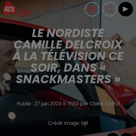
LE NORDISTE
CAMILLE DELCROIX
À LA TÉLÉVISION CE
SOIR, DANS «
SNACKMASTERS »
Publié : 27 juin 2023 à 7h53 par Claire Cortyl
Crédit image:
M6