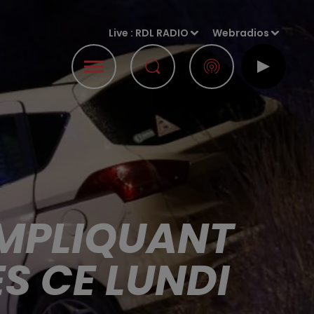
Live :
RDL RADIO
Webradios
IMPLIQUANT
S CE LUNDI