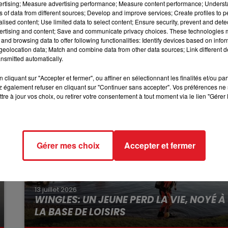
vertising; Measure advertising performance; Measure content performance; Unders
10h00 - 12h00
ns of data from different sources; Develop and improve services; Create profiles to 
RDL WEEKEND
alised content; Use limited data to select content; Ensure security, prevent and detect
été légèrement blessés, et hospitalisés (au CHAM pour la
ertising and content; Save and communicate privacy choices. These technologies
ents des douanes)
and browsing data to offer following functionalities: Identify devices based on infor
eolocation data; Match and combine data from other data sources; Link different de
nsmitted automatically.
cliquant sur "Accepter et fermer", ou affiner en sélectionnant les finalités et/ou pa
 également refuser en cliquant sur "Continuer sans accepter". Vos préférences ne 
tre à jour vos choix, ou retirer votre consentement à tout moment via le lien "Gérer 
Gérer mes choix
Accepter et fermer
13 juillet 2026
WINGLES: UN JEUNE PERD LA VIE, NOYÉ À
LA BASE DE LOISIRS
La victime a coulé à pic