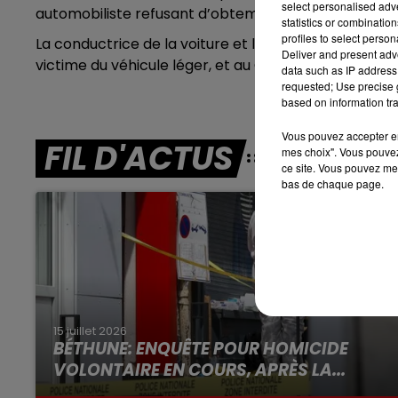
select personalised ad
automobiliste refusant d’obtempérer.
7h00 - 10h00
statistics or combinatio
RDL WEEK-END
profiles to select person
La conductrice de la voiture et les 3 douaniers ont 
Deliver and present adv
victime du véhicule léger, et au CHRSO pour les ag
data such as IP address 
requested; Use precise g
based on information tra
Vous pouvez accepter en 
FIL D'ACTUS
mes choix". Vous pouvez
ce site. Vous pouvez met
bas de chaque page.
15 juillet 2026
BÉTHUNE: ENQUÊTE POUR HOMICIDE
VOLONTAIRE EN COURS, APRÈS LA...
Selon les premiers éléments, le logement