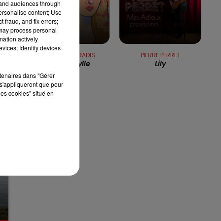
tand audiences through
7h00 - 10h00
personalise content; Use
RDL WEEK-END
 fraud, and fix errors;
 may process personal
mation actively
vices; Identify devices
VANESSA PARADIS
PIERRE PERRET
Divine Idylle
Lily
rtenaires dans "Gérer
s'appliqueront que pour
les cookies" situé en