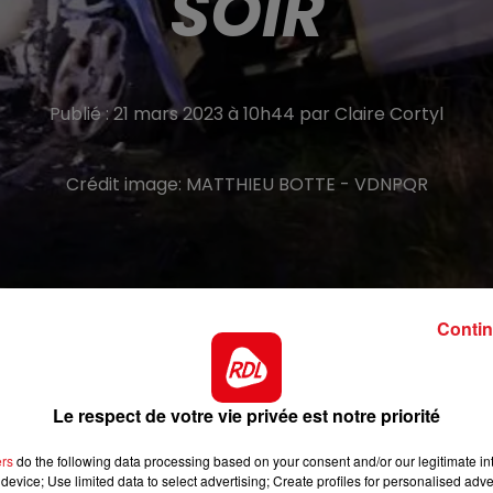
SOIR
Publié : 21 mars 2023 à 10h44 par Claire Cortyl
Crédit image:
MATTHIEU BOTTE - VDNPQR
Contin
chauffeur refusant d'obtempérer
Le respect de votre vie privée est notre priorité
circulation avec un véhicule des douanes, ce lundi soir à
ers
do the following data processing based on your consent and/or our legitimate int
e, alors qu’elle venait de prendre en chasse un
device; Use limited data to select advertising; Create profiles for personalised adver