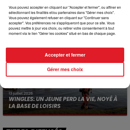
Vous pouvez accepter en cliquant sur "Accepter et fermer", ou affiner en
sélectionnant les finalités et/ou partenaires dans "Gérer mes choix".
Vous pouvez également refuser en cliquant sur "Continuer sans
15 juillet 2026
accepter". Vos préférences ne s'appliqueront que pour ce site. Vous
BÉTHUNE: ENQUÊTE POUR HOMICIDE
pouvez mettre à jour vos choix, ou retirer votre consentement à tout
VOLONTAIRE EN COURS, APRÈS LA...
moment via le lien "Gérer les cookies" situé en bas de chaque page.
Selon les premiers éléments, le logement servait
à des prostituées
Accepter et fermer
Gérer mes choix
13 juillet 2026
WINGLES: UN JEUNE PERD LA VIE, NOYÉ À
LA BASE DE LOISIRS
La victime a coulé à pic