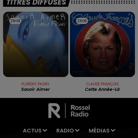
TITRES DIFFUSÉS
21h19
21h19
21h16
21h16
FLORENT PAGNY
CLAUDE FRANÇOIS
Savoir Aimer
Cette Année-Là
ACTUS
RADIO
MÉDIAS