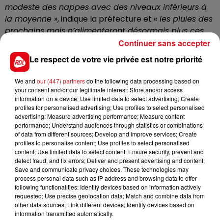
modeste des nappes avec des niveaux inférieurs à
la moyenne
», indique la préfecture et «
les pluies des
prochains mois n’alimenteront désormais plus ces
nappes, au profit du développement de la
Continuer sans accepter
végétation et de l’évaporation
».
Le respect de votre vie privée est notre priorité
We and
our (447) partners
do the following data processing based on
En appelant des maintenant, à réduire les usages de
your consent and/or our legitimate interest: Store and/or access
l’eau, le préfet du Pas-de-Calais, espère retarder les
information on a device; Use limited data to select advertising; Create
profiles for personalised advertising; Use profiles to select personalised
mesures de restriction.
advertising; Measure advertising performance; Measure content
performance; Understand audiences through statistics or combinations
of data from different sources; Develop and improve services; Create
profiles to personalise content; Use profiles to select personalised
content; Use limited data to select content; Ensure security, prevent and
FIL D'ACTUS
detect fraud, and fix errors; Deliver and present advertising and content;
Save and communicate privacy choices. These technologies may
process personal data such as IP address and browsing data to offer
following functionalities: Identify devices based on information actively
requested; Use precise geolocation data; Match and combine data from
other data sources; Link different devices; Identify devices based on
information transmitted automatically.