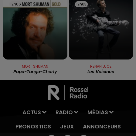
12h06
12h06
12h03
12h03
MORT SHUMAN
RENAN LUCE
Papa-Tango-Charly
Les Voisines
ACTUS
RADIO
MÉDIAS
PRONOSTICS
JEUX
ANNONCEURS