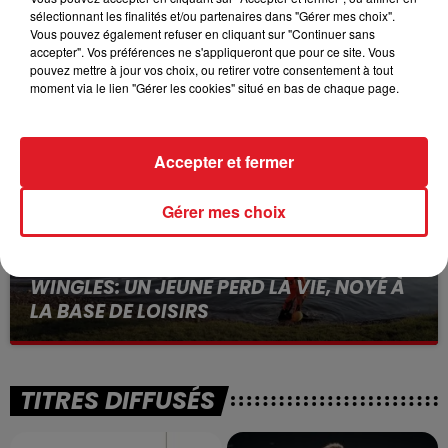
sélectionnant les finalités et/ou partenaires dans "Gérer mes choix".
15 juillet 2026
BÉTHUNE: ENQUÊTE POUR HOMICIDE
Vous pouvez également refuser en cliquant sur "Continuer sans
accepter". Vos préférences ne s'appliqueront que pour ce site. Vous
VOLONTAIRE EN COURS, APRÈS LA...
pouvez mettre à jour vos choix, ou retirer votre consentement à tout
Selon les premiers éléments, le logement servait
moment via le lien "Gérer les cookies" situé en bas de chaque page.
à des prostituées
Accepter et fermer
Gérer mes choix
13 juillet 2026
WINGLES: UN JEUNE PERD LA VIE, NOYÉ À
LA BASE DE LOISIRS
La victime a coulé à pic
TITRES DIFFUSÉS