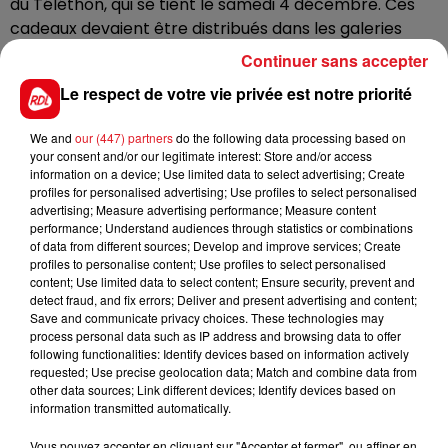
du Téléthon, qui se tient le samedi 4 décembre. Ces
cadeaux devaient être distribués dans les galeries
marchandes des supermarchés du Boulonnais, où les
Continuer sans accepter
donateurs pouvaient tenter leur chance en achetant
Le respect de votre vie privée est notre priorité
un œuf en chocolat à l’association.
We and
our (447) partners
do the following data processing based on
Une plainte va être déposée. Une enquête a été
your consent and/or our legitimate interest: Store and/or access
ouverte.
information on a device; Use limited data to select advertising; Create
profiles for personalised advertising; Use profiles to select personalised
advertising; Measure advertising performance; Measure content
performance; Understand audiences through statistics or combinations
of data from different sources; Develop and improve services; Create
FIL D'ACTUS
profiles to personalise content; Use profiles to select personalised
content; Use limited data to select content; Ensure security, prevent and
detect fraud, and fix errors; Deliver and present advertising and content;
Save and communicate privacy choices. These technologies may
process personal data such as IP address and browsing data to offer
following functionalities: Identify devices based on information actively
requested; Use precise geolocation data; Match and combine data from
other data sources; Link different devices; Identify devices based on
information transmitted automatically.
Vous pouvez accepter en cliquant sur "Accepter et fermer", ou affiner en