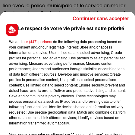
lien avec la police municipale et le service animalier
Opale capture. Ce dernier a porté plainte au nom des
Continuer sans accepter
associations animales. Le propriétaire est déjà connu
de la justice pour des nuisances animales. Il sera jugé
Le respect de votre vie privée est notre priorité
le 9 mars prochain pour acte de cruauté. Il risque deux
ans de prison et 30.000 euros d'amende.
We and
our (447) partners
do the following data processing based on
your consent and/or our legitimate interest: Store and/or access
information on a device; Use limited data to select advertising; Create
profiles for personalised advertising; Use profiles to select personalised
advertising; Measure advertising performance; Measure content
performance; Understand audiences through statistics or combinations
of data from different sources; Develop and improve services; Create
FIL D'ACTUS
profiles to personalise content; Use profiles to select personalised
content; Use limited data to select content; Ensure security, prevent and
detect fraud, and fix errors; Deliver and present advertising and content;
Save and communicate privacy choices. These technologies may
process personal data such as IP address and browsing data to offer
following functionalities: Identify devices based on information actively
requested; Use precise geolocation data; Match and combine data from
other data sources; Link different devices; Identify devices based on
information transmitted automatically.
Vous pouvez accepter en cliquant sur "Accepter et fermer", ou affiner en