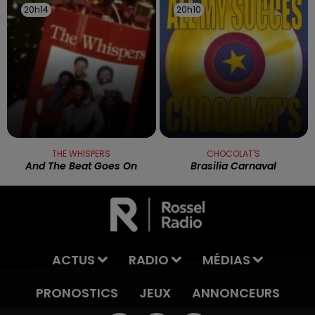
20h14
20h14
20h10
20h10
THE WHISPERS
CHOCOLAT'S
And The Beat Goes On
Brasilia Carnaval
ACTUS
RADIO
MÉDIAS
PRONOSTICS
JEUX
ANNONCEURS