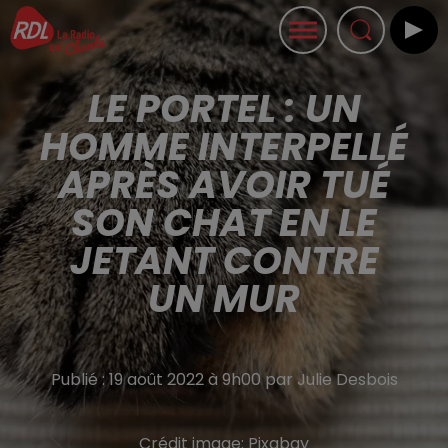
LE PORTEL : UN
HOMME INTERPELLÉ
APRÈS AVOIR TUÉ
SON CHAT EN LE
JETANT CONTRE
UN MUR
Publié : 19 août 2022 à 9h00 par Julie Desbois
Crédit image:
Pixabay