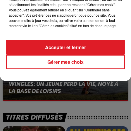
sélectionnant les finalités et/ou partenaires dans "Gérer mes choix".
15 juillet 2026
BÉTHUNE: ENQUÊTE POUR HOMICIDE
Vous pouvez également refuser en cliquant sur "Continuer sans
accepter". Vos préférences ne s'appliqueront que pour ce site. Vous
VOLONTAIRE EN COURS, APRÈS LA...
pouvez mettre à jour vos choix, ou retirer votre consentement à tout
Selon les premiers éléments, le logement servait
moment via le lien "Gérer les cookies" situé en bas de chaque page.
à des prostituées
Accepter et fermer
Gérer mes choix
13 juillet 2026
WINGLES: UN JEUNE PERD LA VIE, NOYÉ À
LA BASE DE LOISIRS
La victime a coulé à pic
TITRES DIFFUSÉS