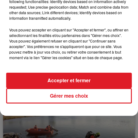
following functionalities: Identify devices based on information actively
FIL D'ACTUS
requested; Use precise geolocation data; Match and combine data from
other data sources; Link different devices; Identify devices based on
information transmitted automatically.
Vous pouvez accepter en cliquant sur "Accepter et fermer", ou affiner en
sélectionnant les finalités et/ou partenaires dans "Gérer mes choix".
Vous pouvez également refuser en cliquant sur "Continuer sans
accepter". Vos préférences ne s'appliqueront que pour ce site. Vous
pouvez mettre à jour vos choix, ou retirer votre consentement à tout
moment via le lien "Gérer les cookies" situé en bas de chaque page.
15 juillet 2026
BÉTHUNE: ENQUÊTE POUR HOMICIDE
VOLONTAIRE EN COURS, APRÈS LA...
Accepter et fermer
Selon les premiers éléments, le logement servait
à des prostituées
Gérer mes choix