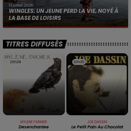
13 juillet 2026
WINGLES: UN JEUNE PERD LA VIE, NOYÉ À
LA BASE DE LOISIRS
La victime a coulé à pic
TITRES DIFFUSÉS
20h39
20h39
20h35
20h35
MYLENE FARMER
JOE DASSIN
Desenchantee
Le Petit Pain Au Chocolat