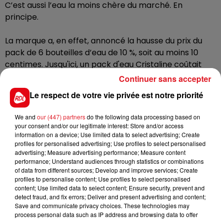
C’est aussi l’eau la moins chère du marché. En
principe.
La marque a, en effet, annoncé la hausse du prix du
pack de 6 bouteilles d’eau de 10 %, soit au moins 10
centimes. Jusqu'ici, un pack d'eau Cristaline coûtait
environ un euro
.
Son prix est resté stable depuis 2002
Continuer sans accepter
et le passage à l'euro.
Le respect de votre vie privée est notre priorité
Ces dernières années, la quantité de plastique utilisée
We and
our (447) partners
do the following data processing based on
pour fabriquer la bouteille a également été réduite
your consent and/or our legitimate interest: Store and/or access
pour resserrer les coûts de production. Mais
l'envolée
information on a device; Use limited data to select advertising; Create
profiles for personalised advertising; Use profiles to select personalised
des coûts de l'énergie, des transports ou encore
advertising; Measure advertising performance; Measure content
des matières premières contraignent la marque à
performance; Understand audiences through statistics or combinations
augmenter ses prix.
Le prix du plastique a par
of data from different sources; Develop and improve services; Create
profiles to personalise content; Use profiles to select personalised
exemple augmenté de 39 % à l'automne dernier.
content; Use limited data to select content; Ensure security, prevent and
detect fraud, and fix errors; Deliver and present advertising and content;
Save and communicate privacy choices. These technologies may
process personal data such as IP address and browsing data to offer