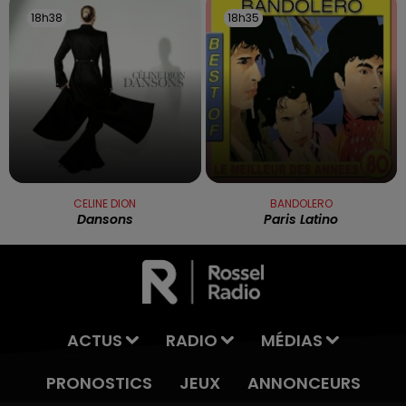
18h38
18h38
18h35
18h35
CELINE DION
BANDOLERO
Dansons
Paris Latino
ACTUS
RADIO
MÉDIAS
PRONOSTICS
JEUX
ANNONCEURS