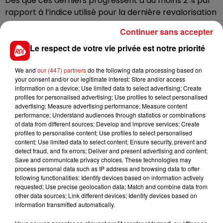
Dès que ces derniers progressent d’au moins 2 % par
rapport à l’indice utilisé pour la dernière revalorisation
du smic pour les 20 % de la population au niveau de vie
Continuer sans accepter
le plus faible, un mécanisme automatique s’enclenche
en cours d’année. C'est actuellement le cas.
Le respect de votre vie privée est notre priorité
Le smic mensuel, qui était à 1 645,58 euros brut et 1
We and
our (447) partners
do the following data processing based on
302,64 euros net depuis le 1er mai, va donc passer à 1
your consent and/or our legitimate interest: Store and/or access
678,66 euros brut et 1 328,82 euros net.
information on a device; Use limited data to select advertising; Create
profiles for personalised advertising; Use profiles to select personalised
advertising; Measure advertising performance; Measure content
performance; Understand audiences through statistics or combinations
of data from different sources; Develop and improve services; Create
profiles to personalise content; Use profiles to select personalised
FIL D'ACTUS
content; Use limited data to select content; Ensure security, prevent and
detect fraud, and fix errors; Deliver and present advertising and content;
Save and communicate privacy choices. These technologies may
process personal data such as IP address and browsing data to offer
following functionalities: Identify devices based on information actively
requested; Use precise geolocation data; Match and combine data from
other data sources; Link different devices; Identify devices based on
information transmitted automatically.