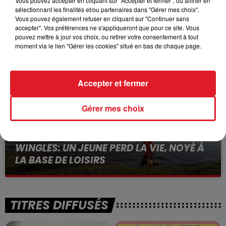
Vous pouvez accepter en cliquant sur "Accepter et fermer", ou affiner en
sélectionnant les finalités et/ou partenaires dans "Gérer mes choix".
15 juillet 2026
Vous pouvez également refuser en cliquant sur "Continuer sans
BÉTHUNE: ENQUÊTE POUR HOMICIDE
accepter". Vos préférences ne s'appliqueront que pour ce site. Vous
VOLONTAIRE EN COURS, APRÈS LA...
pouvez mettre à jour vos choix, ou retirer votre consentement à tout
Selon les premiers éléments, le logement servait
moment via le lien "Gérer les cookies" situé en bas de chaque page.
à des prostituées
Accepter et fermer
Gérer mes choix
13 juillet 2026
WINGLES: UN JEUNE PERD LA VIE, NOYÉ À
LA BASE DE LOISIRS
La victime a coulé à pic
TITRES DIFFUSÉS