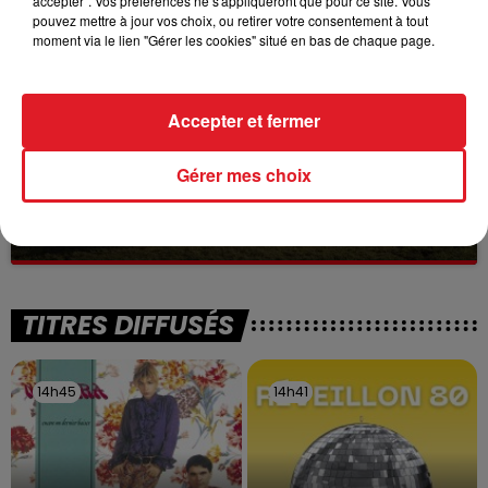
accepter". Vos préférences ne s'appliqueront que pour ce site. Vous
à des prostituées
pouvez mettre à jour vos choix, ou retirer votre consentement à tout
moment via le lien "Gérer les cookies" situé en bas de chaque page.
Accepter et fermer
Gérer mes choix
13 juillet 2026
WINGLES: UN JEUNE PERD LA VIE, NOYÉ À
LA BASE DE LOISIRS
La victime a coulé à pic
TITRES DIFFUSÉS
14h45
14h45
14h41
14h41