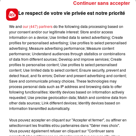
Continuer sans accepter
Si vous souhaitez participer, vous pouvez vous inscrire
Le respect de votre vie privée est notre priorité
sur le
site officiel de Randstad
ou directement sur
place le 15 mars. N’oubliez pas votre CV !
We and
our (447) partners
do the following data processing based on
your consent and/or our legitimate interest: Store and/or access
information on a device; Use limited data to select advertising; Create
profiles for personalised advertising; Use profiles to select personalised
advertising; Measure advertising performance; Measure content
FIL D'ACTUS
performance; Understand audiences through statistics or combinations
of data from different sources; Develop and improve services; Create
profiles to personalise content; Use profiles to select personalised
content; Use limited data to select content; Ensure security, prevent and
detect fraud, and fix errors; Deliver and present advertising and content;
Save and communicate privacy choices. These technologies may
process personal data such as IP address and browsing data to offer
following functionalities: Identify devices based on information actively
requested; Use precise geolocation data; Match and combine data from
other data sources; Link different devices; Identify devices based on
information transmitted automatically.
15 juillet 2026
BÉTHUNE: ENQUÊTE POUR HOMICIDE
Vous pouvez accepter en cliquant sur "Accepter et fermer", ou affiner en
VOLONTAIRE EN COURS, APRÈS LA...
sélectionnant les finalités et/ou partenaires dans "Gérer mes choix".
Selon les premiers éléments, le logement servait
Vous pouvez également refuser en cliquant sur "Continuer sans